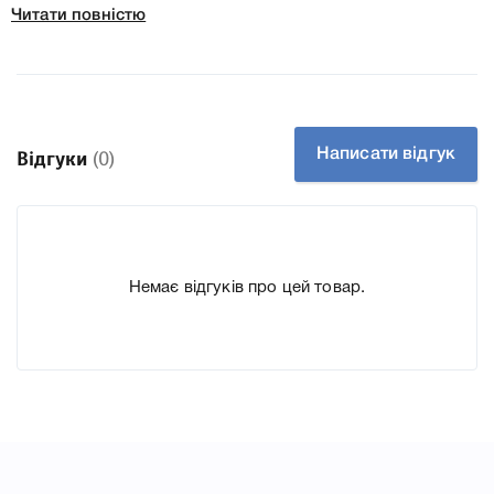
Читати повністю
До Картридж HP 147Y (W1470Y) ми підготували докладні
характеристики, список друкувальної техніки, до якого
підходить Картридж HP 147Y (W1470Y), що дозволить
Вам легко підтвердити правильність вибору.
Написати відгук
Відгуки
(0)
Немає відгуків про цей товар.