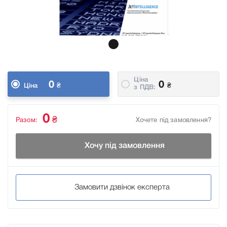
Ціна
0
0
₴
₴
Ціна
з ПДВ:
0
₴
Разом:
Хочете під замовлення?
Хочу під замовлення
Замовити дзвінок експерта