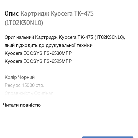
Опис
Картридж Kyocera TK-475
(1T02K30NL0)
Оригінальний Картридж Kyocera TK-475 (1T02K30NL0),
який підходить до друкувальної техніки:
Kyocera ECOSYS FS-6530MFP
Kyocera ECOSYS FS-6525MFP
Колір Чорний
Ресурс 15000 стр.
Справжність Оригінал
Артикул 1T02K30NL0
Читати повністю
Заправний Так
Технологія Лазерний
Производитель Kyocera
До Картридж Kyocera TK-475 (1T02K30NL0) ми