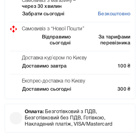
Самовивіз з магазину –
через 30 хвилин
Забрати сьогодні
Безкоштовно
Самовивіз з “Нової Пошти”
Відправимо
За тарифами
сьогодні
перевізника
Доставка кур`єром по Києву
Доставимо завтра
100
₴
Експрес-доставка по Києву
Доставимо сьогодні
300
₴
Оплата:
Безготівковий з ПДВ,
Безготівковий без ПДВ, Готівкою,
Накладений платіж, VISA/Mastercard