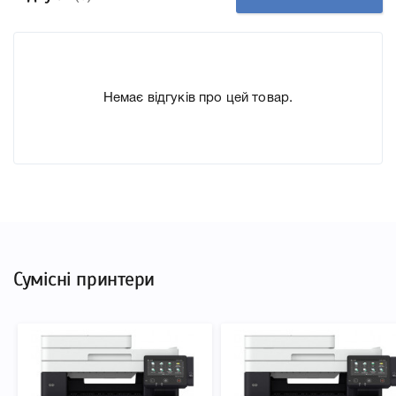
докладні характеристики, список друкувальної техніки,
до якого підходить Картридж Canon T09 cyan (3019C006),
що дозволить Вам легко підтвердити правильність
вибору.
Немає відгуків про цей товар.
Сумісні принтери