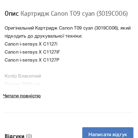
Опис
Картридж Canon T09 cyan (3019C006)
Оригінальний Картридж Canon T09 cyan (3019C006), який
підходить до друкувальної техніки:
Canon i-sensys X C1127i
Canon i-sensys X C1127iF
Canon i-sensys X C1127P
Колір Блакитний
Ресурс 5900 стр.
Тип картриджа Оригінал
Читати повністю
Артикул 3019C006
Заправний Так
Технологія Лазерний кольоровий
Производитель Canon
До Картридж Canon T09 cyan (3019C006) ми підготували
Написати відгук
Відгуки
(0)