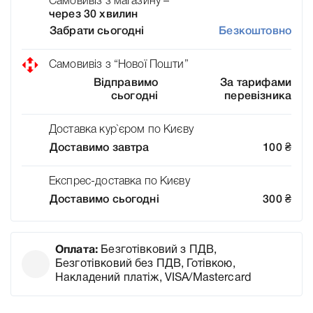
Самовивіз з магазину –
через 30 хвилин
Забрати сьогодні
Безкоштовно
Самовивіз з “Нової Пошти”
Відправимо
За тарифами
сьогодні
перевізника
Доставка кур`єром по Києву
Доставимо завтра
100
₴
Експрес-доставка по Києву
Доставимо сьогодні
300
₴
Оплата:
Безготівковий з ПДВ,
Безготівковий без ПДВ, Готівкою,
Накладений платіж, VISA/Mastercard