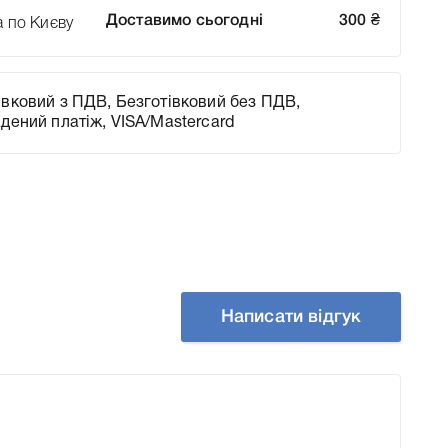
Доставимо сьогодні
300
₴
а по Києву
вковий з ПДВ, Безготівковий без ПДВ,
адений платіж, VISA/Mastercard
Написати відгук