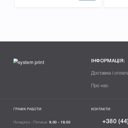
Q2612L для принтера LaserJet 1010, 1012, 1015, 1018
3030, 3050, 3052, 3055, М1005, що дозволить Вам л
правильність вибору.
ІНФОРМАЦІЯ:
Доставка і оплат
Про нас
ГРАФІК РАБОТИ:
КОНТАКТИ:
+380 (44
Понеділок - П`ятниця:
9.00 - 18.00