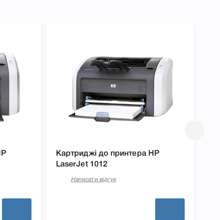
HP
Картриджі до принтера HP
Ка
LaserJet 1012
La
Написати відгук