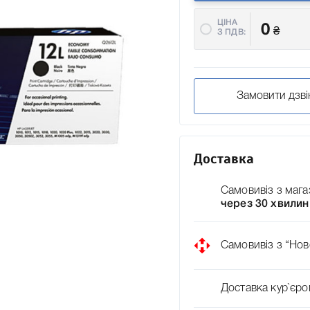
ЦІНА
0
₴
З ПДВ:
Замовити дзві
Доставка
Самовивіз з мага
через 30 хвилин
Самовивіз з “Нов
Доставка кур`єро