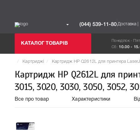
Доставка |
(044) 539-11-80
Понеділок - П`я
КАТАЛОГ ТОВАРІВ
Сб:
10.00 - 15
Картриджі
Картридж HP Q2612L для принтера LaserJe
Картридж HP Q2612L для принтера
3015, 3020, 3030, 3050, 3052, 3
Все про товар
Характеристики
Ві