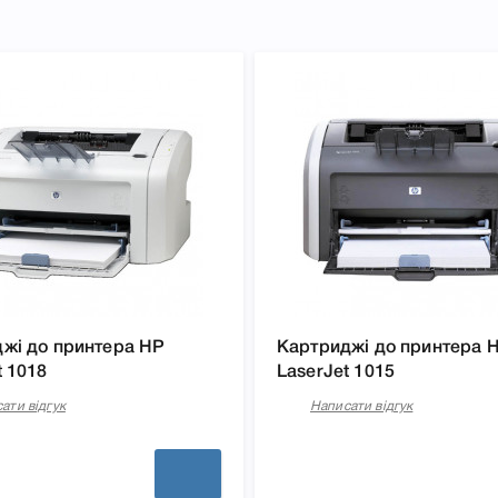
жі до принтера HP
Картриджі до принтера 
t 1018
LaserJet 1015
 1012, 1015, 1018, 1020,
ати відгук
Написати відгук
підготували докладні
кого підходить Картридж HP