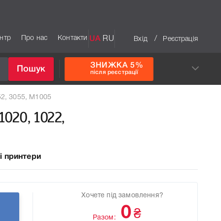
ентр
Про нас
Контакти
UA
RU
/
Вхід
Реєстрація
ЗНИЖКА 5%
Пошук
після реєстрації
52, 3055, М1005
1020, 1022,
і принтери
Хочете під замовлення?
0
₴
Разом: