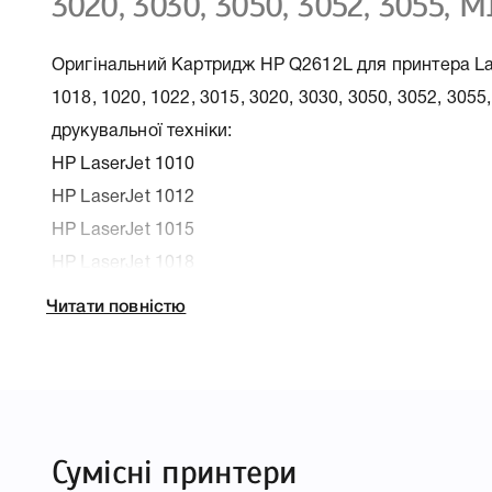
3020, 3030, 3050, 3052, 3055, 
Оригінальний Картридж HP Q2612L для принтера Las
1018, 1020, 1022, 3015, 3020, 3030, 3050, 3052, 3055
друкувальної техніки:
HP LaserJet 1010
HP LaserJet 1012
HP LaserJet 1015
HP LaserJet 1018
HP LaserJet 1020
Читати повністю
HP LaserJet 1022
HP LaserJet 3015
HP LaserJet 3020
HP LaserJet 3030
Сумісні принтери
HP LaserJet 3050