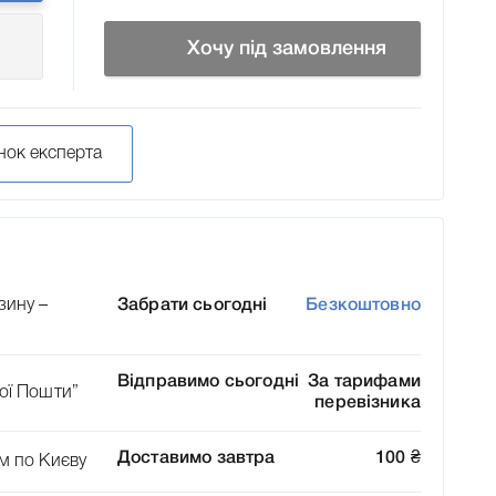
Хочу під замовлення
нок експерта
зину –
Забрати сьогодні
Безкоштовно
Відправимо сьогодні
За тарифами
ої Пошти”
перевізника
Доставимо завтра
100
₴
м по Києву