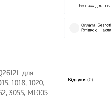
Експрес-доставк
Оплата:
Безготі
Готівкою, Накл
Q2612L для
Відгуки
(0)
15, 1018, 1020,
052, 3055, М1005