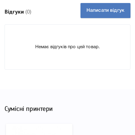
друкувальної техніки, до якого підходить Плата
форматера 2169953 для принтера Epson WF2630, що
Написати відгук
Відгуки
(0)
дозволить Вам легко підтвердити правильність вибору.
Немає відгуків про цей товар.
Сумісні принтери