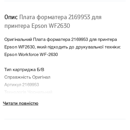
Опис
Плата форматера 2169953 для
принтера Epson WF2630
Оригінальний Плата форматера 2169953 для принтера
Epson WF2630, який підходить до друкувальної техніки:
Epson Workforce WF-2630
Тип картриджа Б/В
Справжність Оригінал
Артикул 2169953
Технологія Чорнильний
Производитель Epson
Читати повністю
Дефект Снята с рабочего принтера.
До Плата форматера 2169953 для принтера Epson
WF2630 ми підготували докладні характеристики, список