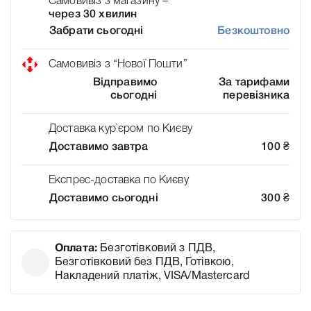
Самовивіз з магазину –
через 30 хвилин
Забрати сьогодні
Безкоштовно
Самовивіз з “Нової Пошти”
Відправимо
За тарифами
сьогодні
перевізника
Доставка кур`єром по Києву
Доставимо завтра
100
₴
Експрес-доставка по Києву
Доставимо сьогодні
300
₴
Оплата:
Безготівковий з ПДВ,
Безготівковий без ПДВ, Готівкою,
Накладений платіж, VISA/Mastercard