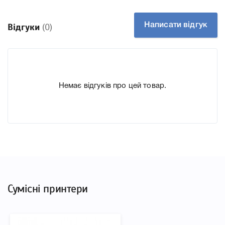
підготували докладні характеристики, список
друкувальної техніки, до якого підходить Картридж
Написати відгук
Відгуки
(0)
Canon PFI-1000Y (0549C001) Yellow, що дозволить Вам
легко підтвердити правильність вибору.
Немає відгуків про цей товар.
Сумісні принтери