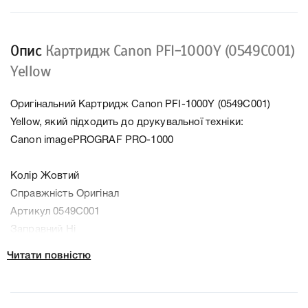
Опис
Картридж Canon PFI-1000Y (0549C001)
Yellow
Оригінальний Картридж Canon PFI-1000Y (0549C001)
Yellow, який підходить до друкувальної техніки:
Canon imagePROGRAF PRO-1000
Колір Жовтий
Справжність Оригінал
Артикул 0549C001
Заправний Ні
Технологія Чорнильний
Читати повністю
Ємність, мл/грам 80
Производитель Canon
До Картридж Canon PFI-1000Y (0549C001) Yellow ми