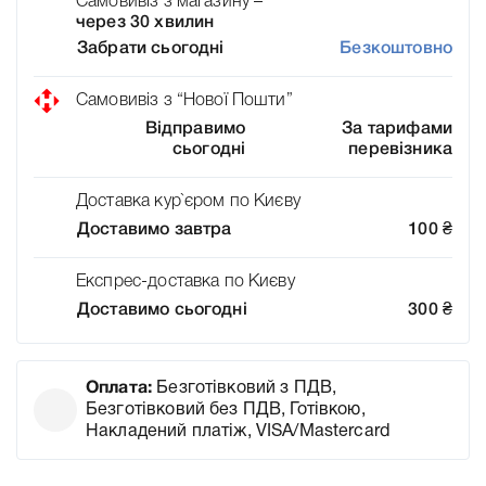
Самовивіз з магазину –
через 30 хвилин
Забрати сьогодні
Безкоштовно
Самовивіз з “Нової Пошти”
Відправимо
За тарифами
сьогодні
перевізника
Доставка кур`єром по Києву
Доставимо завтра
100
₴
Експрес-доставка по Києву
Доставимо сьогодні
300
₴
Оплата:
Безготівковий з ПДВ,
Безготівковий без ПДВ, Готівкою,
Накладений платіж, VISA/Mastercard