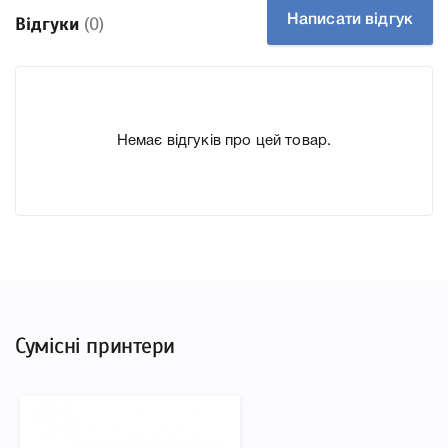
друкувальної техніки, до якого підходить Картридж
Написати відгук
Відгуки
(0)
Canon PFI-1000C (0547C001) Cyan, що дозволить Вам
легко підтвердити правильність вибору.
Немає відгуків про цей товар.
Сумісні принтери