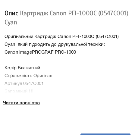
Опис
Картридж Canon PFI-1000C (0547C001)
Cyan
Оригінальний Картридж Canon PFI-1000C (0547C001)
Cyan, який підходить до друкувальної техніки:
Canon imagePROGRAF PRO-1000
Колір Блакитний
Справжність Оригінал
Артикул 0547C001
Заправний Ні
Технологія Чорнильний
Читати повністю
Ємність, мл/грам 80
Производитель Canon
До Картридж Canon PFI-1000C (0547C001) Cyan ми
підготували докладні характеристики, список