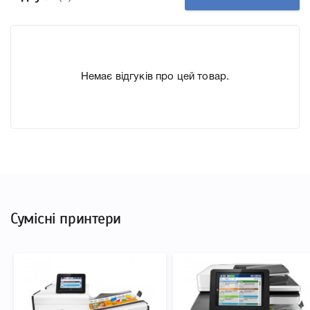
до якого підходить Картридж HP 981X black L0R12A, що
дозволить Вам легко підтвердити правильність вибору.
Немає відгуків про цей товар.
Сумісні принтери