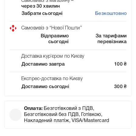
Самовивіз з магазину –
через 30 хвилин
Забрати сьогодні
Безкоштовно
Самовивіз з “Нової Пошти”
Відправимо
За тарифами
сьогодні
перевізника
Доставка кур`єром по Києву
Доставимо завтра
100
₴
Експрес-доставка по Києву
Доставимо сьогодні
300
₴
Оплата:
Безготівковий з ПДВ,
Безготівковий без ПДВ, Готівкою,
Накладений платіж, VISA/Mastercard