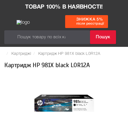
ТОВАР 100% В НАЯВНОСТІ!
ЗНИЖКА 5%
після реєстрації
Пошук
Картриджі
Картридж HP 981X black L0R12A
Картридж HP 981X black L0R12A