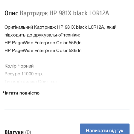
Опис
Картридж HP 981X black L0R12A
Оригінальний Картридж HP 981X black L0R12A, який
підходить до друкувальної техніки:
HP PageWide Enterprise Color 556dn
HP PageWide Enterprise Color 586dn
Колір Чорний
Ресурс 11000 стр.
Тип картриджа Оригінал
Артикул L0R12A
Читати повністю
Заправний Ні
Технологія Чорнильний
Производитель HP
До Картридж HP 981X black L0R12A ми підготували
докладні характеристики, список друкувальної техніки,
Написати відгук
Відгуки
(0)