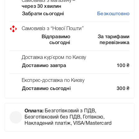
Самовивіз з магазину –
через 30 хвилин
Забрати сьогодні
Безкоштовно
Самовивіз з “Нової Пошти”
Відправимо
За тарифами
сьогодні
перевізника
Доставка кур`єром по Києву
Доставимо завтра
100
₴
Експрес-доставка по Києву
Доставимо сьогодні
300
₴
Оплата:
Безготівковий з ПДВ,
Безготівковий без ПДВ, Готівкою,
Накладений платіж, VISA/Mastercard