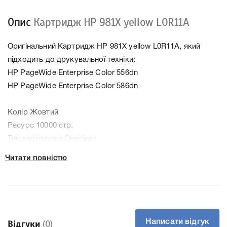
Опис
Картридж HP 981X yellow L0R11A
Оригінальний Картридж HP 981X yellow L0R11A, який
підходить до друкувальної техніки:
HP PageWide Enterprise Color 556dn
HP PageWide Enterprise Color 586dn
Колір Жовтий
Ресурс 10000 стр.
Тип картриджа Оригінал
Артикул L0R11A
Читати повністю
Заправний Ні
Технологія Чорнильний
Производитель HP
До Картридж HP 981X yellow L0R11A ми підготували
докладні характеристики, список друкувальної техніки,
Написати відгук
Відгуки
(0)