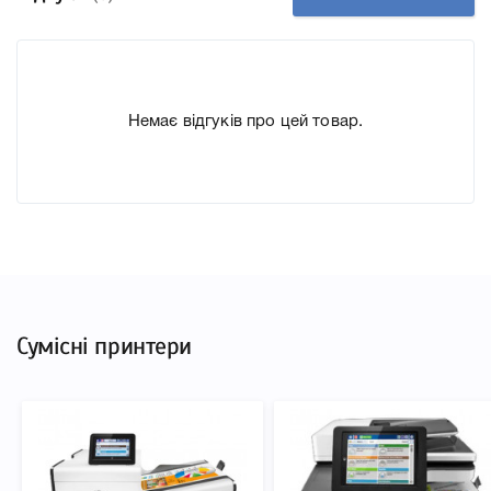
до якого підходить Картридж HP 981X yellow L0R11A, що
дозволить Вам легко підтвердити правильність вибору.
Немає відгуків про цей товар.
Сумісні принтери