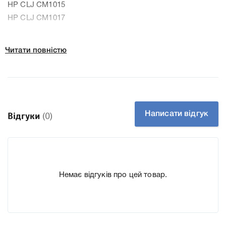
HP CLJ CM1015
HP CLJ CM1017
Читати повністю
До картриджу HP 124A cyan Q6001A ми підготували
докладні характеристики, список друкувальної техніки,
до якого підходить картридж HP 124A cyan Q6001A, що
дозволить Вам легко підтвердити правильність вибору.
Написати відгук
Відгуки
(0)
Немає відгуків про цей товар.