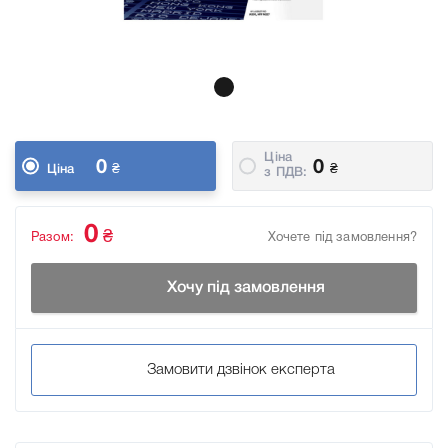
Ціна
0
0
₴
₴
Ціна
з ПДВ:
0
₴
Разом:
Хочете під замовлення?
Хочу під замовлення
Замовити дзвінок експерта