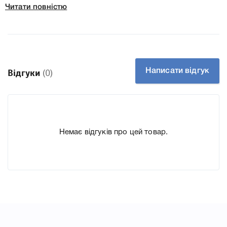
Читати повністю
Колір Чорний
Ресурс 1600 стр.
Тип картриджа Оригінал
Артикул CF230A
Заправний Так
Написати відгук
Відгуки
(0)
Технологія Лазерний
Производитель HP
До Картридж HP 30A (CF230A) ми підготували докладні
Немає відгуків про цей товар.
характеристики, список друкувальної техніки, до якого
підходить Картридж HP 30A (CF230A), що дозволить Вам
легко підтвердити правильність вибору.