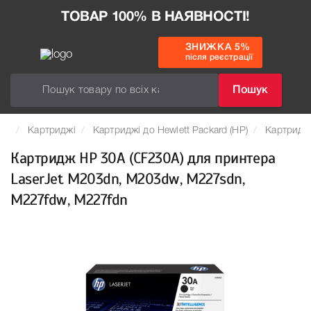
ТОВАР 100% В НАЯВНОСТІ!
ЗНИЖКА 5%
після реєстрації
Пошук
Картриджі
Картриджі до Hewlett Packard (HP)
Картридж
Картридж HP 30A (CF230A) для принтера
LaserJet M203dn, M203dw, M227sdn,
M227fdw, M227fdn