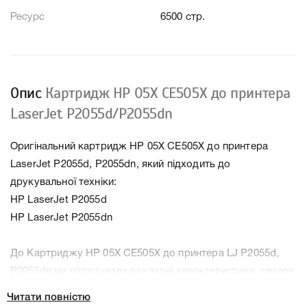
Ресурс
6500 стр.
Опис
Картридж HP 05X CE505X до принтера
LaserJet P2055d/P2055dn
Оригінальний картридж HP 05X CE505X до принтера
LaserJet P2055d, P2055dn, який підходить до
друкувальної техніки:
HP LaserJet P2055d
HP LaserJet P2055dn
До Картриджу HP 05X CE505X до принтера LJ P2055d,
P2055dn ми підготували докладні характеристики, список
друкувальної техніки, до якого підходить Картридж HP
Читати повністю