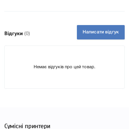
05X CE505X до принтера LJ P2055d, P2055dn, що
дозволить Вам легко підтвердити правильність вибору.
Написати відгук
Відгуки
(0)
Немає відгуків про цей товар.
Сумісні принтери