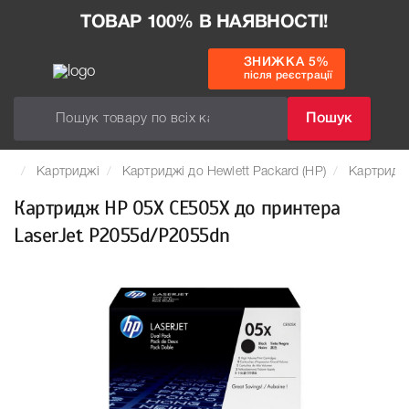
ТОВАР 100% В НАЯВНОСТІ!
ЗНИЖКА 5%
після реєстрації
Пошук
Картриджі
Картриджі до Hewlett Packard (HP)
Картридж
Картридж HP 05X CE505X до принтера
LaserJet P2055d/P2055dn