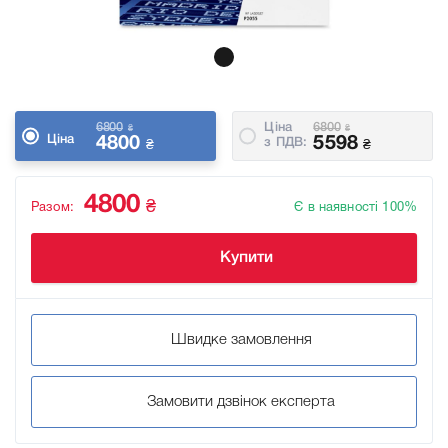
6800
Ціна
6800
₴
₴
Ціна
4800
5598
з ПДВ:
₴
₴
4800
₴
Разом:
Є в наявності 100%
Купити
Швидке замовлення
Замовити дзвінок експерта