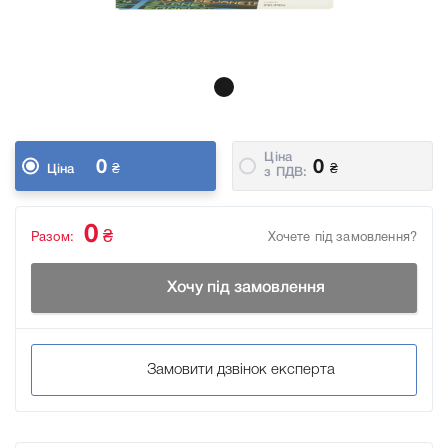
Ціна
0
0
₴
₴
Ціна
з ПДВ:
0
₴
Разом:
Хочете під замовлення?
Хочу під замовлення
Замовити дзвінок експерта