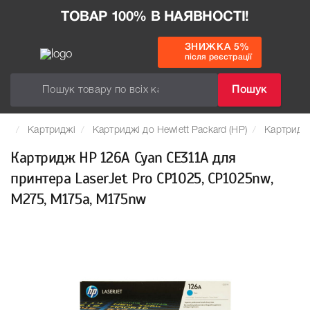
ТОВАР 100% В НАЯВНОСТІ!
ЗНИЖКА 5%
після реєстрації
Пошук
Картриджі
Картриджі до Hewlett Packard (HP)
Картридж
Картридж HP 126A Cyan CE311A для
принтера LaserJet Pro CP1025, CP1025nw,
M275, M175a, M175nw