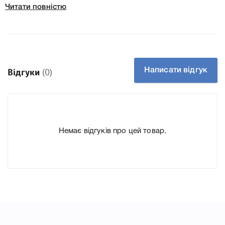
Читати повністю
Колір Блакитний
Ресурс 1000
Тип картриджа Оригінал
Артикул CE311A
Заправний Так
Написати відгук
Відгуки
(0)
Технологія Лазерний кольоровий
Производитель HP
До картриджу HP 126A Cyan CE311A ми підготували
Немає відгуків про цей товар.
докладні характеристики, список друкувальної техніки,
до якого підходить картридж HP 126A Cyan CE311A, що
дозволить Вам легко підтвердити правильність вибору.