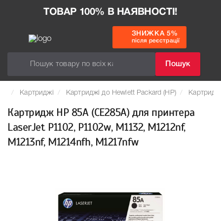
ТОВАР 100% В НАЯВНОСТІ!
ЗНИЖКА 5%
після реєстрації
Пошук
Картриджі
Картриджі до Hewlett Packard (HP)
Картридж
Картридж HP 85A (CE285A) для принтера
LaserJet P1102, P1102w, M1132, M1212nf,
M1213nf, M1214nfh, M1217nfw