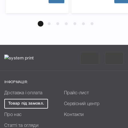
потрібно замінити. Крім того, він оснащений технологією
Smart Print, яка забезпечує ефективніше використання
тонера та підвищує якість друку.
Картридж HP 85A (CE285A) має зручну конструкцію, яка
полегшує заміну. Він також має вбудований чіп, який
автоматично розпізнає картридж та повідомляє про його
рівень чорнила.
ІНФОРМАЦІЯ:
Доставка і оплата
Прайс-лист
Товар під замовл.
Сервісний центр
Про нас
Контакти
Статті та огляди