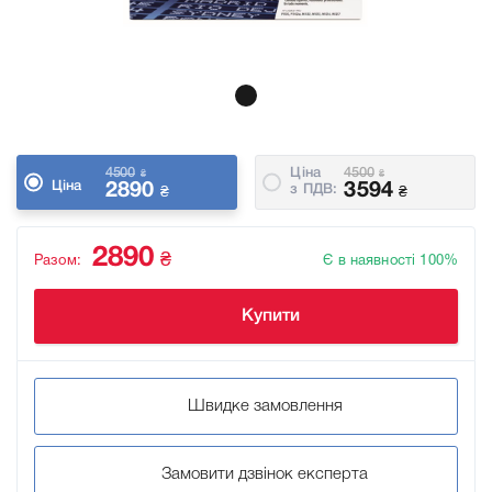
4500
Ціна
4500
₴
₴
Ціна
2890
3594
з ПДВ:
₴
₴
2890
₴
Разом:
Є в наявності 100%
Купити
Швидке замовлення
Замовити дзвінок експерта