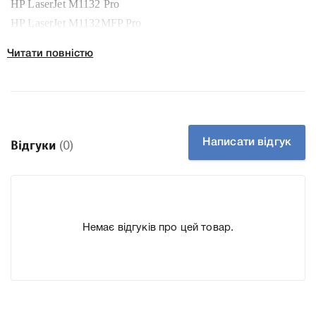
HP LaserJet M1132 Pro
HP LaserJet M1132MFP Pro
HP LaserJet M1132s Pro
Читати повністю
HP LaserJet M1137 Pro
HP LaserJet M1210 Pro series
HP LaserJet M1212 MFP Pro
HP LaserJet M1212nf MFP Pro
HP LaserJet M1214 Pro
Написати відгук
Відгуки
(0)
HP LaserJet M1214nfh Pro
HP LaserJet M1217 Pro
HP LaserJet M1217nfw MFP Pro
HP LaserJet P1100 Pro
Немає відгуків про цей товар.
HP LaserJet P1101 Pro
HP LaserJet P1102 Pro
HP LaserJet P1102s Pro
HP LaserJet P1102w Pro
HP LaserJet P1103 Pro