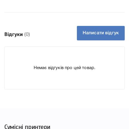
Колір Чорний
Ресурс 2500 стр.
Тип картриджа Оригінал
Справжність Оригінал
Артикул C7115A
Написати відгук
Відгуки
(0)
Заправний Так
Технологія Лазерний
Производитель HP
Немає відгуків про цей товар.
До картриджу HP 15A C7115A ми підготували докладні
характеристики, список друкувальної техніки, до якого
підходить картридж HP C7115A до принтера LJ 1000w,
1005w, 1200, 1220, 3300, що дозволить Вам легко
підтвердити правильність вибору.
Сумісні принтери