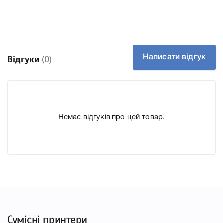
Тип картриджа Оригінал
Артикул C4906AE
Заправний Так
Технологія Чорнильний
Ємність, мл/грам 49
Написати відгук
Відгуки
(0)
Производитель HP
До картриджу HP 940XL Black C4906AE ми підготували
докладні характеристики, список друкувальної техніки,
Немає відгуків про цей товар.
до якого підходить картридж HP 940XL Black C4906AE,
що дозволить Вам легко підтвердити правильність
вибору.
Сумісні принтери