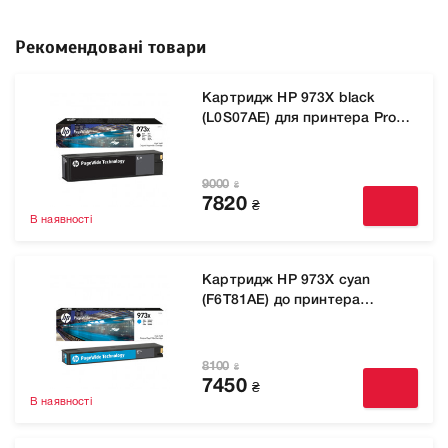
Рекомендовані товари
Картридж HP 973X black
(L0S07AE) для принтера Pro
452dw, Pro 477dw , P57750dw
9000
₴
7820
₴
В наявності
Картридж HP 973X cyan
(F6T81AE) до принтера
PageWide Pro 452dw, Pro
477dw, P57750dw
8100
₴
7450
₴
В наявності