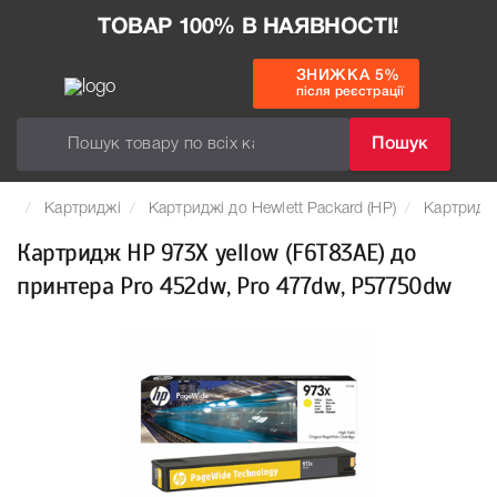
ТОВАР 100% В НАЯВНОСТІ!
ЗНИЖКА 5%
після реєстрації
Пошук
Картриджі
Картриджі до Hewlett Packard (HP)
Картридж 
Картридж HP 973X yellow (F6T83AE) до
принтера Pro 452dw, Pro 477dw, P57750dw