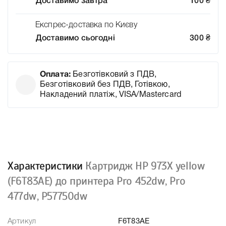
Доставимо завтра
100
₴
Експрес-доставка по Києву
Доставимо сьогодні
300
₴
Оплата:
Безготівковий з ПДВ,
Безготівковий без ПДВ, Готівкою,
Накладений платіж, VISA/Mastercard
Характеристики
Картридж HP 973X yellow
(F6T83AE) до принтера Pro 452dw, Pro
477dw, P57750dw
Артикул
F6T83AE