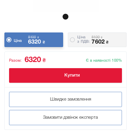
8100
Ціна
8100
₴
₴
Ціна
6320
7602
з ПДВ:
₴
₴
6320
₴
Разом:
Є в наявності 100%
Купити
Швидке замовлення
Замовити дзвінок експерта