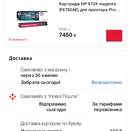
Картридж HP 973X magenta
(F6T82AE) для принтера Pro
452dw, Pro 477dw, P57750dw
8100
₴
7450
₴
В наявності
Доставка
Самовивіз з магазину –
через 30 хвилин
Забрати сьогодні
Безкоштовно
Самовивіз з “Нової Пошти”
Відправимо
За тарифами
сьогодні
перевізника
Доставка кур`єром по Києву