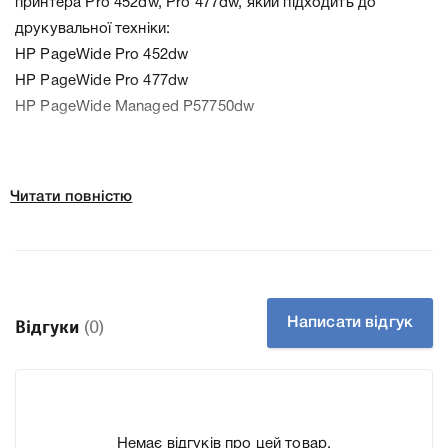
принтера Pro 452dw, Pro 477dw, який підходить до
друкувальної техніки:
HP PageWide Pro 452dw
HP PageWide Pro 477dw
HP PageWide Managed P57750dw
До картриджу HP 973X yellow (F6T83AE) ми підготували
Читати повністю
докладні характеристики, список друкувальної техніки,
до якого підходить картридж HP 973X yellow (F6T83AE)
до принтера Pro 452dw, Pro 477dw, що дозволить Вам
легко підтвердити правильність вибору.
Написати відгук
Відгуки
(0)
Немає відгуків про цей товар.