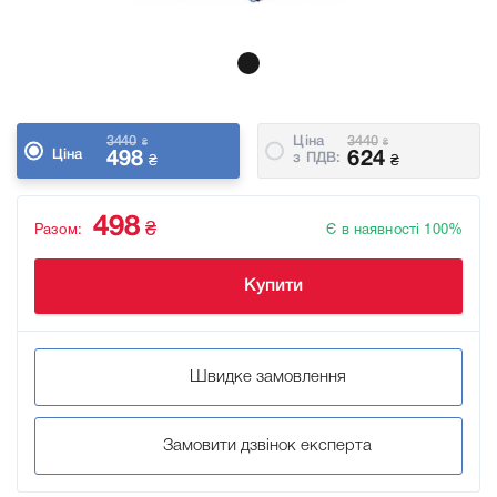
3440
Ціна
3440
₴
₴
Ціна
498
624
з ПДВ:
₴
₴
498
₴
Разом:
Є в наявності 100%
Купити
Швидке замовлення
Замовити дзвінок експерта