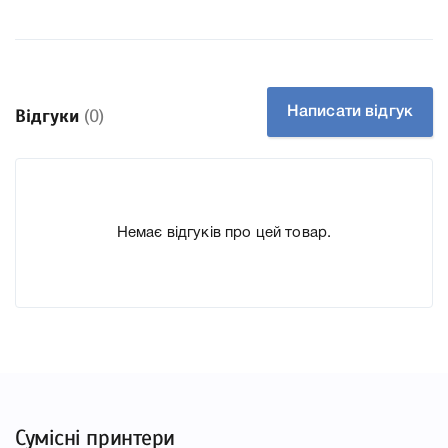
Справжність Оригінал
Артикул 9424A004
Заправний Так
Технологія Лазерний
Написати відгук
Відгуки
(0)
До Картридж Canon 707 Black для принтера LBР5000,
LBР5100 ми підготували докладні характеристики, список
друкувальної техніки, до якого підходить Картридж
Canon 707 Black для принтера LBР5000, LBР5100, що
Немає відгуків про цей товар.
дозволить Вам легко підтвердити правильність вибору.
Сумісні принтери