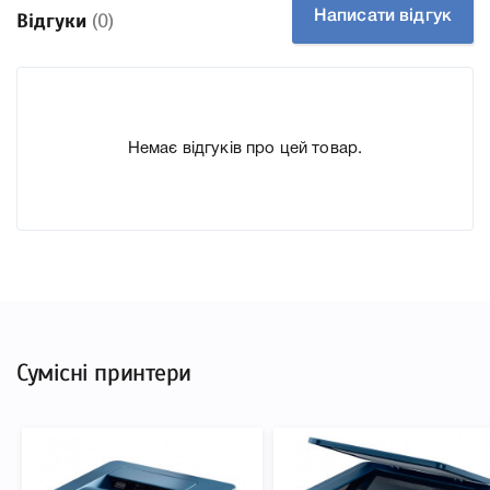
Samsung SL-C410W
Написати відгук
Відгуки
(0)
Samsung SL-C430W
Тип картриджа Б/В
Справжність Оригінал
Немає відгуків про цей товар.
Артикул JC97-04058A
Технологія Лазерний кольоровий
Производитель Samsung
Дефект Снят с рабочего принтера.
До Блок лазера JC97-04058A для принтера Samsung ми
підготували докладні характеристики, список
друкувальної техніки, до якого підходить Блок лазера
JC97-04058A для принтера Samsung, що дозволить Вам
Сумісні принтери
легко підтвердити правильність вибору.