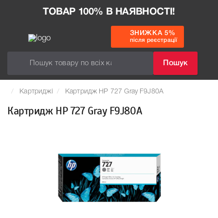
ТОВАР 100% В НАЯВНОСТІ!
ЗНИЖКА 5%
після реєстрації
Пошук
Картриджі
Картридж HP 727 Gray F9J80A
Картридж HP 727 Gray F9J80A