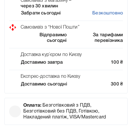
Самовивіз з магазину –
через 30 хвилин
Забрати сьогодні
Безкоштовно
Самовивіз з “Нової Пошти”
Відправимо
За тарифами
сьогодні
перевізника
Доставка кур`єром по Києву
Доставимо завтра
100
₴
Експрес-доставка по Києву
Доставимо сьогодні
300
₴
Оплата:
Безготівковий з ПДВ,
Безготівковий без ПДВ, Готівкою,
Накладений платіж, VISA/Mastercard