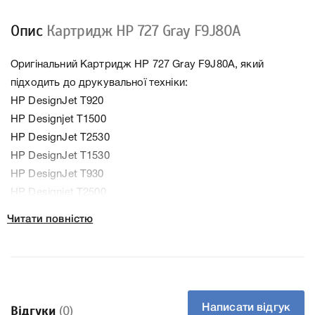
Опис
Картридж HP 727 Gray F9J80A
Оригінальний Картридж HP 727 Gray F9J80A, який
підходить до друкувальної техніки:
HP DesignJet T920
HP Designjet T1500
HP DesignJet T2530
HP DesignJet T1530
HP DesignJet T930
HP Designjet T2500
Читати повністю
Колір Сірий
Тип картриджа Оригінал
Артикул F9J80A
Заправний Ні
Технологія Чорнильний
Написати відгук
Відгуки
(0)