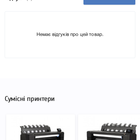
Ємність, мл/грам 300
Производитель HP
До Картридж HP 727 Gray F9J80A ми підготували
докладні характеристики, список друкувальної техніки,
Немає відгуків про цей товар.
до якого підходить Картридж HP 727 Gray F9J80A, що
дозволить Вам легко підтвердити правильність вибору.
Сумісні принтери