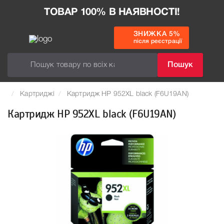
ТОВАР 100% В НАЯВНОСТІ!
ЗНИЖКА 5%
після реєстрації
Пошук
Картриджі
Картридж HP 952XL black (F6U19AN)
Картридж HP 952XL black (F6U19AN)