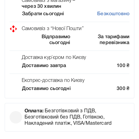
Самовивіз з магазину –
через 30 хвилин
Забрати сьогодні
Безкоштовно
Самовивіз з “Нової Пошти”
Відправимо
За тарифами
сьогодні
перевізника
Доставка кур`єром по Києву
Доставимо завтра
100
₴
Експрес-доставка по Києву
Доставимо сьогодні
300
₴
Оплата:
Безготівковий з ПДВ,
Безготівковий без ПДВ, Готівкою,
Накладений платіж, VISA/Mastercard