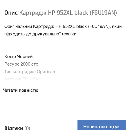
Опис
Картридж HP 952XL black (F6U19AN)
Оригінальний Картридж HP 952XL black (F6U19AN), який
підходить до друкувальної техніки:
Колір Чорний
Ресурс 2000 стр.
Тип картриджа Оригінал
Артикул F6U19AN
Заправний Ні
Читати повністю
Технологія Чорнильний
Производитель HP
До Картридж HP 952XL black (F6U19AN) ми підготували
докладні характеристики, список друкувальної техніки,
до якого підходить Картридж HP 952XL black (F6U19AN),
Написати відгук
Відгуки
(0)