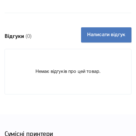
HP OfficeJet Pro 7720A
HP OfficeJet Pro 7730
HP OfficeJet Pro 7730A
Колір Блакитний
Написати відгук
Відгуки
(0)
Ресурс 700 стр.
Тип картриджа Оригінал
Справжність Оригінал
Артикул F6U12AE
Немає відгуків про цей товар.
Заправний Ні
Технологія Чорнильний
Производитель HP
До Картридж HP 953 cyan (F6U12AE) для принтера
OfficeJet Pro 8710, 8720, 8730, 8210 ми підготували
докладні характеристики, список друкувальної техніки,
до якого підходить Картридж HP 953 cyan (F6U12AE) для
принтера OfficeJet Pro 8710, 8720, 8730, 8210, що
Сумісні принтери
дозволить Вам легко підтвердити правильність вибору.