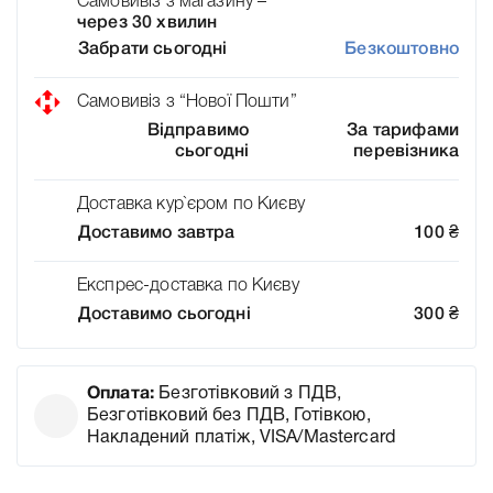
Самовивіз з магазину –
через 30 хвилин
Забрати сьогодні
Безкоштовно
Самовивіз з “Нової Пошти”
Відправимо
За тарифами
сьогодні
перевізника
Доставка кур`єром по Києву
Доставимо завтра
100
₴
Експрес-доставка по Києву
Доставимо сьогодні
300
₴
Оплата:
Безготівковий з ПДВ,
Безготівковий без ПДВ, Готівкою,
Накладений платіж, VISA/Mastercard