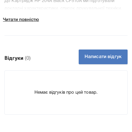
До Картридж HP 204A Black CF510A ми підготували
докладні характеристики, список друкувальної техніки,
до якого підходить Картридж HP 204A Black CF510A, що
Читати повністю
дозволить Вам легко підтвердити правильність вибору.
Написати відгук
Відгуки
(0)
Немає відгуків про цей товар.