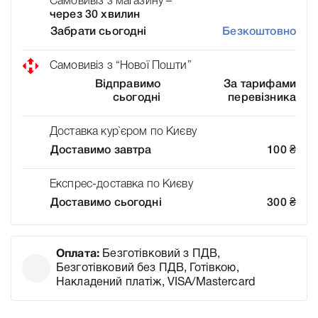
Самовивіз з магазину –
через 30 хвилин
Забрати сьогодні
Безкоштовно
Самовивіз з “Нової Пошти”
Відправимо
За тарифами
сьогодні
перевізника
Доставка кур`єром по Києву
Доставимо завтра
100
₴
Експрес-доставка по Києву
Доставимо сьогодні
300
₴
Оплата:
Безготівковий з ПДВ,
Безготівковий без ПДВ, Готівкою,
Накладений платіж, VISA/Mastercard