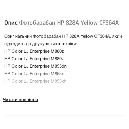
Опис
Фотобарабан HP 828A Yellow CF364A
Оригінальний Фотобарабан HP 828A Yellow CF364A, який
підходить до друкувальної техніки:
HP Color LJ Enterprise M880z
HP Color LJ Enterprise M880z+
HP Color LJ Enterprise M855dn
HP Color LJ Enterprise M855x+
HP Color LJ Enterprise M855xh
Колір Жовтий
Читати повністю
Ресурс 30000 стр.
Тип картриджа Оригінал
Справжність Оригінал
Артикул CF364A