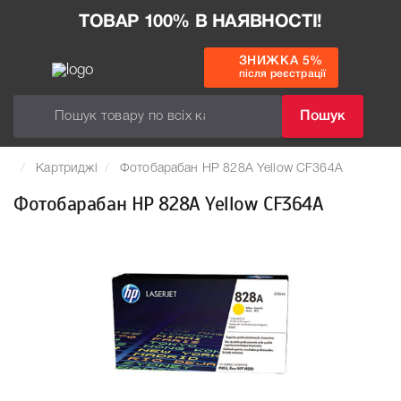
ТОВАР 100% В НАЯВНОСТІ!
ЗНИЖКА 5%
після реєстрації
Пошук
Картриджі
Фотобарабан HP 828A Yellow CF364A
Фотобарабан HP 828A Yellow CF364A