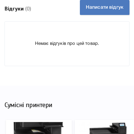
Заправний Ні
Написати відгук
Відгуки
(0)
Технологія Лазерний кольоровий
Производитель HP
До Фотобарабан HP 828A Yellow CF364A ми підготували
докладні характеристики, список друкувальної техніки,
Немає відгуків про цей товар.
до якого підходить Фотобарабан HP 828A Yellow CF364A,
що дозволить Вам легко підтвердити правильність
вибору.
Сумісні принтери