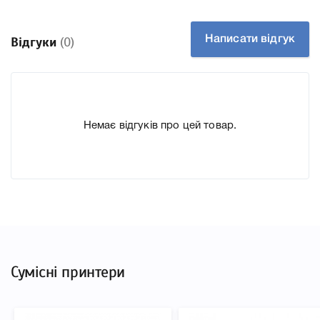
Артикул CF253XM
Заправний Так
Написати відгук
Відгуки
(0)
Технологія Лазерний кольоровий
Производитель HP
До Картридж HP 201X набор CF253XM (3 шт.) ми
підготували докладні характеристики, список
Немає відгуків про цей товар.
друкувальної техніки, до якого підходить Картридж HP
201X набор CF253XM (3 шт.), що дозволить Вам легко
підтвердити правильність вибору.
Сумісні принтери