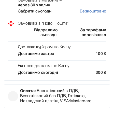
Самовивіз з магазину –
через 30 хвилин
Забрати сьогодні
Безкоштовно
Самовивіз з “Нової Пошти”
Відправимо
За тарифами
сьогодні
перевізника
Доставка кур`єром по Києву
Доставимо завтра
100
₴
Експрес-доставка по Києву
Доставимо сьогодні
300
₴
Оплата:
Безготівковий з ПДВ,
Безготівковий без ПДВ, Готівкою,
Накладений платіж, VISA/Mastercard