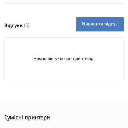
Артикул CF233A
Заправний Так
Технологія Лазерний
Написати відгук
Відгуки
(0)
Производитель HP
До Картридж HP 33A (CF233A) для принтера LJ Ultra
M134a, M134fn, M106w ми підготували докладні
характеристики, список друкувальної техніки, до якого
Немає відгуків про цей товар.
підходить Картридж HP 33A (CF233A) для принтера LJ
Ultra M134a, M134fn, M106w, що дозволить Вам легко
підтвердити правильність вибору.
Сумісні принтери