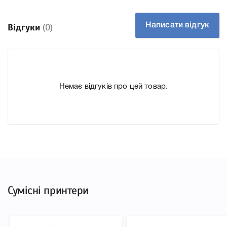
Технологія Чорнильний
Производитель HP
Написати відгук
Відгуки
(0)
До Печатающая головка HP 771 Photo Black/Light Gray
(CE020A) ми підготували докладні характеристики, список
друкувальної техніки, до якого підходить Печатающая
головка HP 771 Photo Black/Light Gray (CE020A), що
Немає відгуків про цей товар.
дозволить Вам легко підтвердити правильність вибору.
Сумісні принтери