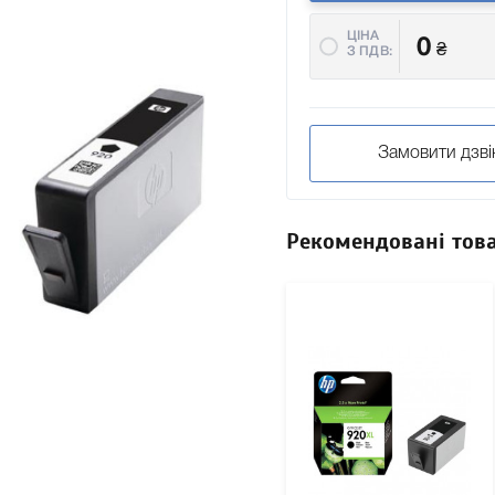
ЦІНА
0
₴
З ПДВ:
Замовити дзві
Рекомендовані тов