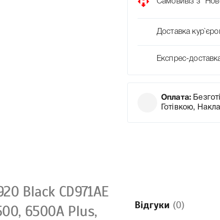
Самовивіз з “Нов
Доставка кур`єро
Експрес-доставк
Оплата:
Безготі
Готівкою, Накл
20 Black CD971AE
Відгуки
(0)
500, 6500A Plus,