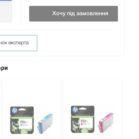
Хочу під замовлення
нок експерта
ари