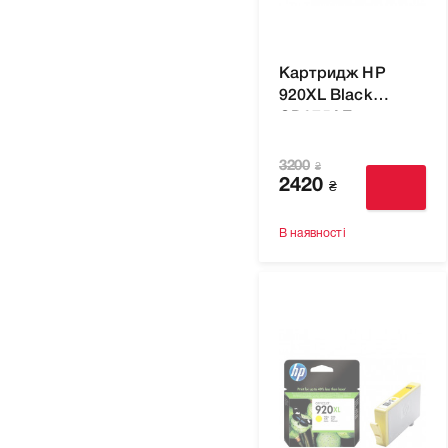
Картридж HP
920XL Black
CD975AE для
принтера
Officejet 6000,
3200
₴
6500, 6500A Plus,
2420
₴
7000, 6500A,
7500A
В наявності