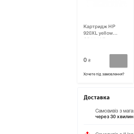
Картридж HP
920XL yellow
CD974AE для
принтера
Officejet 6000,
6500, 6500A Plus,
0
₴
7000, 6500A,
7500A
Хочете під замовлення?
Доставка
Самовивіз з мага
через 30 хвилин