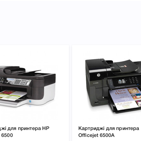
арактеристики, список
 HP 920 Black CD971AE для
00A, 7500A, що дозволить Вам
жі для принтера HP
Картриджі для принтера
t 6500
Officejet 6500A