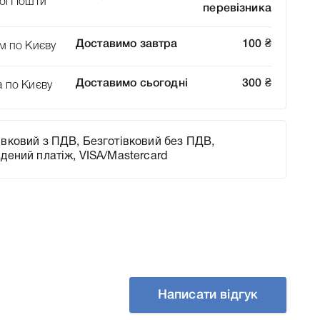
ої Пошти”
перевізника
Доставимо завтра
100
₴
м по Києву
Доставимо сьогодні
300
₴
а по Києву
вковий з ПДВ, Безготівковий без ПДВ,
адений платіж, VISA/Mastercard
Написати відгук