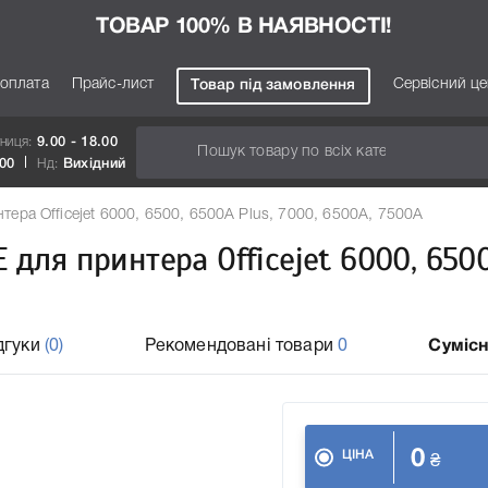
ТОВАР 100% В НАЯВНОСТІ!
 оплата
Прайс-лист
Сервісний ц
Товар під замовлення
тниця:
9.00 - 18.00
.00
Нд:
Вихідний
ера Officejet 6000, 6500, 6500A Plus, 7000, 6500A, 7500A
 для принтера Officejet 6000, 650
дгуки
(0)
Рекомендовані товари
0
Сумісн
0
ЦІНА
₴