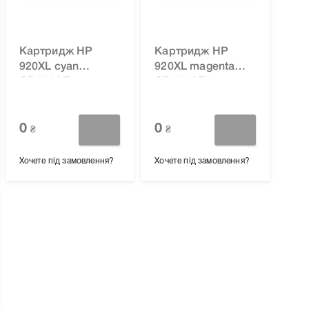
Картридж HP
Картридж HP
920XL cyan
920XL magenta
CD972AE для
CD973AE для
принтера
принтера
Officejet 6000,
Officejet 6000,
6500, 6500A Plus,
0
6500, 6500A Plus,
0
₴
₴
7000, 6500A,
7000, 6500A,
7500A
7500A
Хочете під замовлення?
Хочете під замовлення?