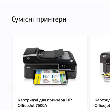
Plus, 7000, 6500A, 7500A ми підготували докладні х
друкувальної техніки, до якого підходить Картридж
Сумісні принтери
принтера Officejet 6000, 6500, 6500A Plus, 7000, 65
легко підтвердити правильність вибору.
Картриджі для принтера HP
Картрид
OfficeJet 7500A
Officeje