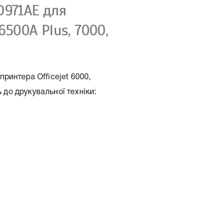
D971AE для
6500A Plus, 7000,
ринтера Officejet 6000,
ь до друкувальної техніки:
icejet 6000, 6500, 6500A