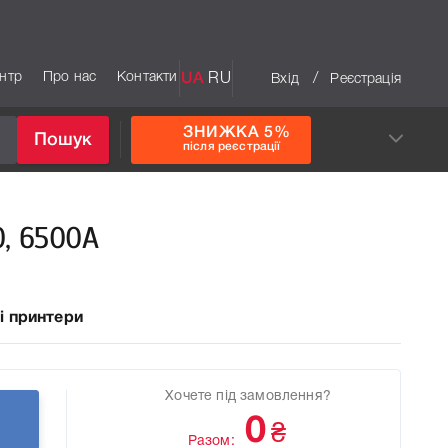
ентр
Про нас
Контакти
UA
RU
/
Вхід
Реєстрація
ЗНИЖКА 5%
Пошук
після реєстрації
0, 6500A
і принтери
Хочете під замовлення?
0
₴
Разом: