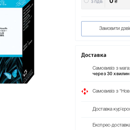
0
₴
З ПДВ:
Замовити дзві
Доставка
Самовивіз з мага
через 30 хвилин
Самовивіз з “Нов
Доставка кур`єро
Експрес-доставк