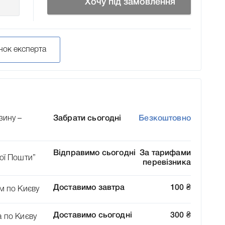
Хочу під замовлення
нок експерта
зину –
Забрати сьогодні
Безкоштовно
Відправимо сьогодні
За тарифами
ої Пошти”
перевізника
Доставимо завтра
100
₴
м по Києву
Доставимо сьогодні
300
₴
а по Києву