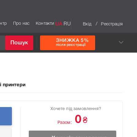
ентр
Про нас
Контакти
UA
RU
/
Вхід
Реєстрація
ЗНИЖКА 5%
Пошук
після реєстрації
і принтери
Хочете під замовлення?
0
₴
Разом: