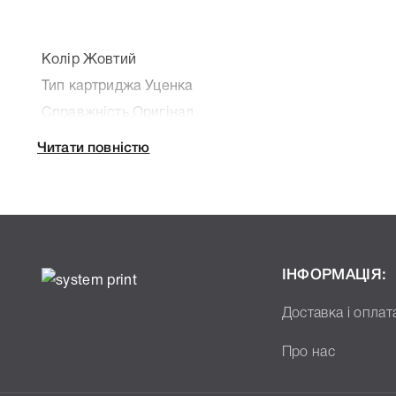
Колір Жовтий
Тип картриджа Уценка
Справжність Оригінал
Артикул C9422A
Читати повністю
Заправний Ні
Технологія Чорнильний
Производитель HP
Дефект Уценка, срок гарантии до 2008 года. Возвра
неработоспособности.
ІНФОРМАЦІЯ:
До Печатающая головка HP 85 Yellow C9422A ми пі
Доставка і оплат
характеристики, список друкувальної техніки, до я
головка HP 85 Yellow C9422A, що дозволить Вам лег
Про нас
вибору.