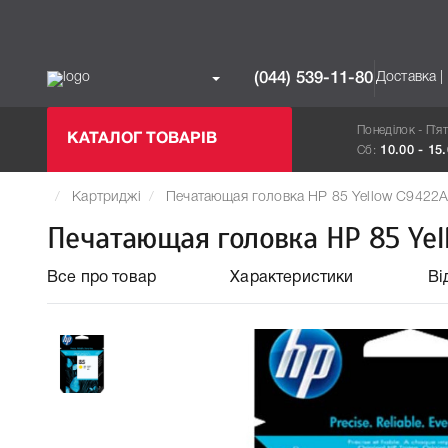
Доставка |
(044) 539-11-80
Понеділок - П`я
КАТАЛОГ ТОВАРІВ
Сб:
10.00 - 15
Картриджі
Печатающая головка HP 85 Yellow C9422
Печатающая головка HP 85 Yel
Все про товар
Характеристики
Ві