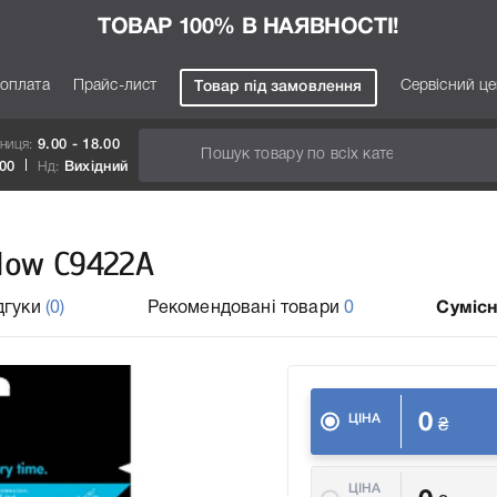
ТОВАР 100% В НАЯВНОСТІ!
 оплата
Прайс-лист
Сервісний ц
Товар під замовлення
тниця:
9.00 - 18.00
.00
Нд:
Вихідний
A
low C9422A
дгуки
(0)
Рекомендовані товари
0
Сумісн
0
ЦІНА
₴
ЦІНА