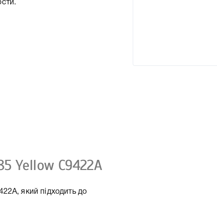
сти.
5 Yellow C9422A
22A, який підходить до