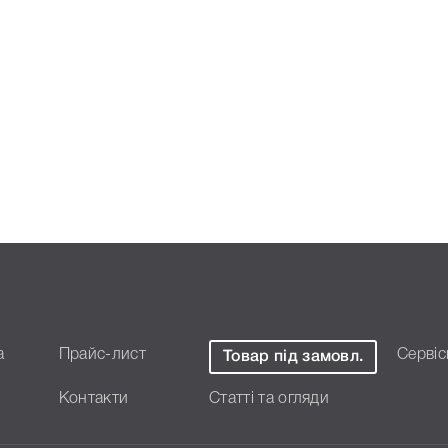
т денег в случае
дготували докладні
а
Прайс-лист
Сервіс
Товар під замовл.
кого підходить Печатающая
ко підтвердити правильність
Контакти
Статті та огляди