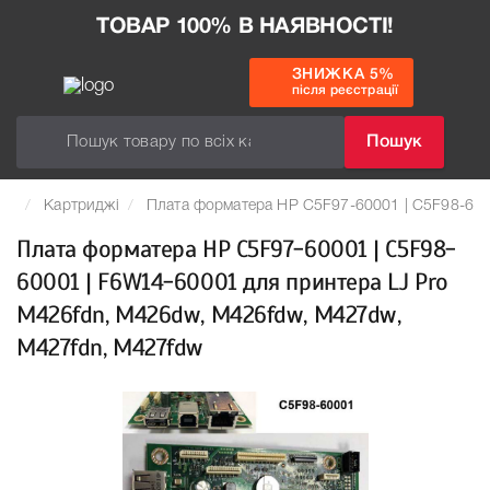
ТОВАР 100% В НАЯВНОСТІ!
ЗНИЖКА 5%
після реєстрації
Пошук
Картриджі
Плата форматера HP C5F97-60001 | C5F98-600
Плата форматера HP C5F97-60001 | C5F98-
60001 | F6W14-60001 для принтера LJ Pro
M426fdn, M426dw, M426fdw, M427dw,
M427fdn, M427fdw