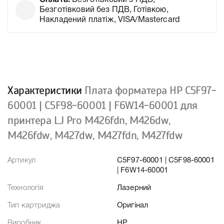
Оплата:
Безготівковий з ПДВ,
Безготівковий без ПДВ, Готівкою,
Накладений платіж, VISA/Mastercard
Характеристики
Плата форматера HP C5F97-
60001 | C5F98-60001 | F6W14-60001 для
принтера LJ Pro M426fdn, M426dw,
M426fdw, M427dw, M427fdn, M427fdw
Артикул
C5F97-60001 | C5F98-60001
| F6W14-60001
Технологія
Лазерний
Тип картриджа
Оригінал
Виробник
HP