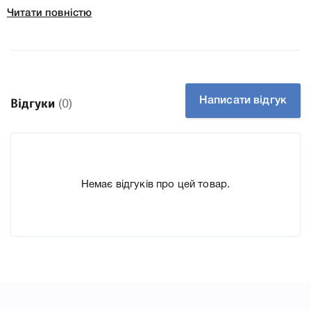
HP LJ Pro M427fdn
Читати повністю
HP LJ Pro M427fdw
Тип картриджа Оригінал
Артикул C5F97-60001 | C5F98-60001 | F6W14-60001
Технологія Лазерний
Написати відгук
Відгуки
(0)
Производитель HP
До Плата форматера HP C5F97-60001 | C5F98-60001 |
F6W14-60001 для принтера LJ Pro M426fdn, M426dw,
M426fdw, M427dw, M427fdn, M427fdw ми підготували
Немає відгуків про цей товар.
докладні характеристики, список друкувальної техніки,
до якого підходить Плата форматера HP C5F97-60001 |
C5F98-60001 | F6W14-60001 для принтера LJ Pro M426fdn,
M426dw, M426fdw, M427dw, M427fdn, M427fdw, що
дозволить Вам легко підтвердити правильність вибору.