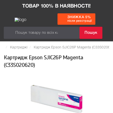
ТОВАР 100% В НАЯВНОСТІ!
ЗНИЖКА 5%
після реєстрації
Пошук
Картриджі
Картридж Epson SJIC26P Magenta (C33S020620
Картридж Epson SJIC26P Magenta
(C33S020620)