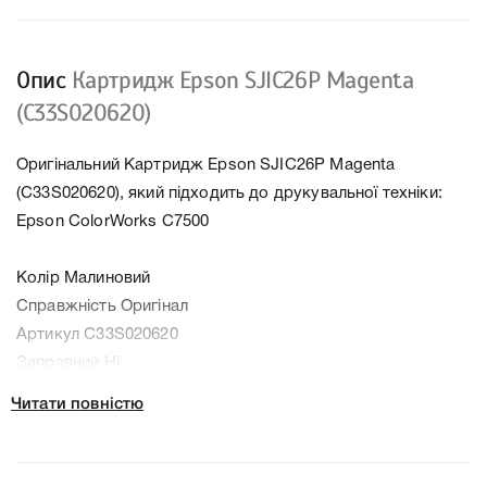
Опис
Картридж Epson SJIC26P Magenta
(C33S020620)
Оригінальний Картридж Epson SJIC26P Magenta
(C33S020620), який підходить до друкувальної техніки:
Epson ColorWorks C7500
Колір Малиновий
Справжність Оригінал
Артикул C33S020620
Заправний Ні
Технологія Чорнильний
Читати повністю
Ємність, мл/грам 295 мл
Производитель Epson
До Картридж Epson SJIC26P Magenta (C33S020620) ми