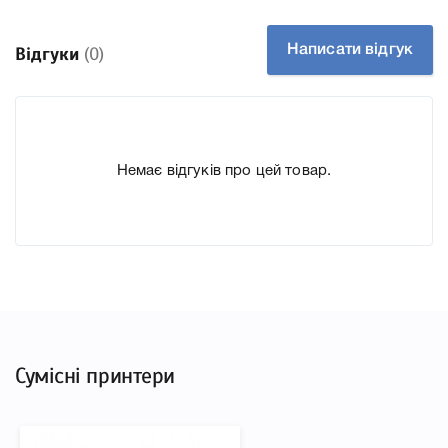
підготували докладні характеристики, список
друкувальної техніки, до якого підходить Картридж
Написати відгук
Відгуки
(0)
Epson SJIC26P Magenta (C33S020620), що дозволить Вам
легко підтвердити правильність вибору.
Немає відгуків про цей товар.
Сумісні принтери