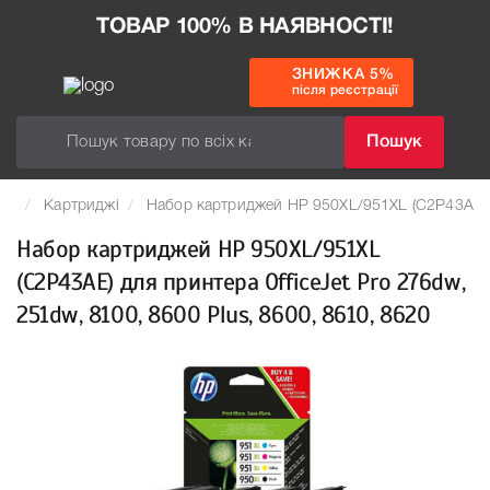
ТОВАР 100% В НАЯВНОСТІ!
ЗНИЖКА 5%
після реєстрації
Пошук
Картриджі
Набор картриджей HP 950XL/951XL (C2P43AE) дл
Набор картриджей HP 950XL/951XL
(C2P43AE) для принтера OfficeJet Pro 276dw,
251dw, 8100, 8600 Plus, 8600, 8610, 8620