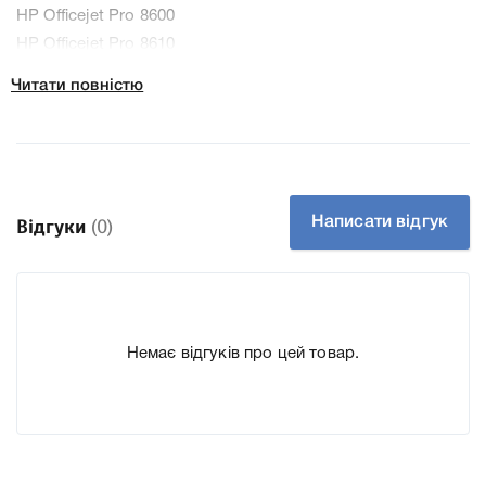
HP Officejet Pro 8600
HP Officejet Pro 8610
HP Officejet Pro 8620
Читати повністю
До Набор картриджей HP 950XL/951XL (C2P43AE) ми
підготували докладні характеристики, список
друкувальної техніки, до якого підходить Набор
картриджей HP 950XL/951XL (C2P43AE), що дозволить
Написати відгук
Відгуки
(0)
Вам легко підтвердити правильність вибору.
Немає відгуків про цей товар.