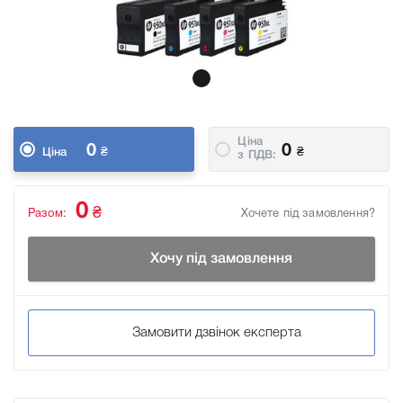
Ціна
0
0
₴
₴
Ціна
з ПДВ:
0
₴
Разом:
Хочете під замовлення?
Хочу під замовлення
Замовити дзвінок експерта