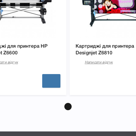
жі для принтера HP
Картриджі для принтера
et Z6600
Designjet Z6810
ати відгук
Написати відгук