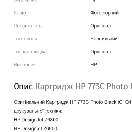
Заправний
Ні
Колір
Фото чорний
Справжність
Оригінал
Технологія
Чорнильний
Тип картриджа
Оригінал
Виробник
HP
Опис
Картридж HP 773C Photo B
Оригінальний Картридж HP 773C Photo Black (C1Q43
друкувальної техніки:
HP DesignJet Z6800
HP Designjet Z6600