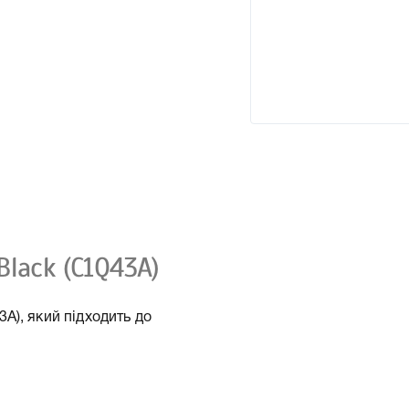
lack (C1Q43A)
A), який підходить до