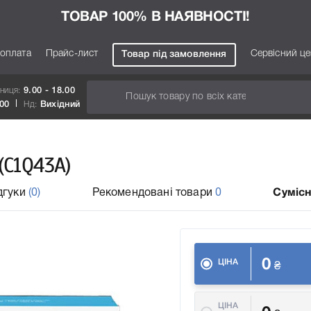
ТОВАР 100% В НАЯВНОСТІ!
 оплата
Прайс-лист
Сервісний ц
Товар під замовлення
тниця:
9.00 - 18.00
.00
Нд:
Вихідний
(C1Q43A)
дгуки
(0)
Рекомендовані товари
0
Сумісн
0
ЦІНА
₴
ЦІНА