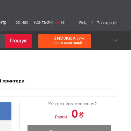
ентр
Про нас
Контакти
UA
RU
/
Вхід
Реєстрація
ЗНИЖКА 5%
Пошук
після реєстрації
і принтери
Хочете під замовлення?
0
₴
Разом: