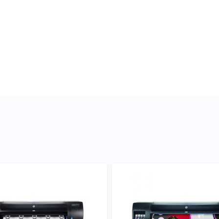
отували докладні
кого підходить Картридж HP
 підтвердити правильність