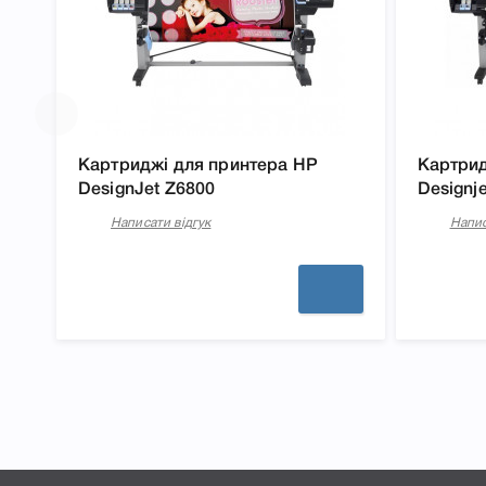
Картриджі для принтера HP
Картрид
DesignJet Z6800
Designj
Написати відгук
Напис