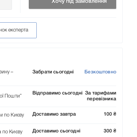
Хочу під замовлення
нок експерта
зину –
Забрати сьогодні
Безкоштовно
Відправимо сьогодні
За тарифами
ої Пошти”
перевізника
Доставимо завтра
100
₴
м по Києву
Доставимо сьогодні
300
₴
а по Києву