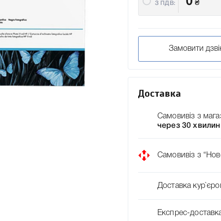
0
₴
З ПДВ:
Замовити дзві
Доставка
Самовивіз з мага
через 30 хвилин
Самовивіз з “Нов
Доставка кур`єро
Експрес-доставк