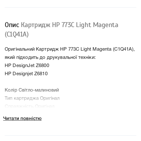
Опис
Картридж HP 773C Light Magenta
(C1Q41A)
Оригінальний Картридж HP 773C Light Magenta (C1Q41A),
який підходить до друкувальної техніки:
HP DesignJet Z6800
HP Designjet Z6810
Колір Світло-малиновий
Тип картриджа Оригінал
Справжність Оригінал
Артикул C1Q41A
Читати повністю
Заправний Ні
Технологія Чорнильний
Ємність, мл/грам 775