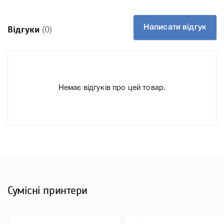
Производитель HP
До Картридж HP 773C Light Magenta (C1Q41A) ми
Написати відгук
Відгуки
(0)
підготували докладні характеристики, список
друкувальної техніки, до якого підходить Картридж HP
773C Light Magenta (C1Q41A), що дозволить Вам легко
підтвердити правильність вибору.
Немає відгуків про цей товар.
Сумісні принтери