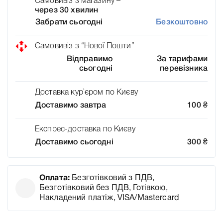
Самовивіз з магазину –
через 30 хвилин
Забрати сьогодні
Безкоштовно
Самовивіз з “Нової Пошти”
Відправимо
За тарифами
сьогодні
перевізника
Доставка кур`єром по Києву
Доставимо завтра
100
₴
Експрес-доставка по Києву
Доставимо сьогодні
300
₴
Оплата:
Безготівковий з ПДВ,
Безготівковий без ПДВ, Готівкою,
Накладений платіж, VISA/Mastercard