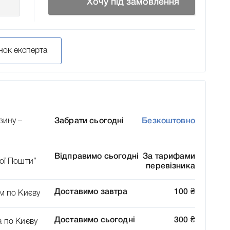
Хочу під замовлення
нок експерта
зину –
Забрати сьогодні
Безкоштовно
Відправимо сьогодні
За тарифами
ої Пошти”
перевізника
Доставимо завтра
100
₴
м по Києву
Доставимо сьогодні
300
₴
а по Києву