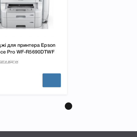
жі для принтера Epson
rce Pro WF-R5690DTWF
ати відгук