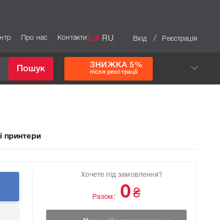
ентр
Про нас
Контакти
UA
RU
/
Вхід
Реєстрація
ЗНИЖКА 5%
Пошук
після реєстрації
і принтери
Хочете під замовлення?
0
₴
Разом: