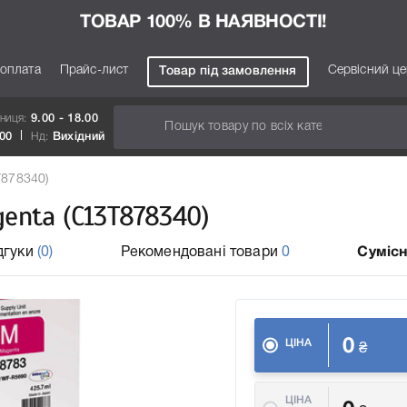
ТОВАР 100% В НАЯВНОСТІ!
 оплата
Прайс-лист
Сервісний ц
Товар під замовлення
тниця:
9.00 - 18.00
.00
Нд:
Вихідний
T878340)
enta (C13T878340)
дгуки
(0)
Рекомендовані товари
0
Сумісн
0
ЦІНА
₴
ЦІНА