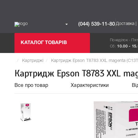
Доставка |
(044) 539-11-80
Понеділок - П`я
КАТАЛОГ ТОВАРІВ
Сб:
10.00 - 15
Картриджі
Картридж Epson T8783 XXL magenta (C13
Картридж Epson T8783 XXL mag
Все про товар
Характеристики
Ві