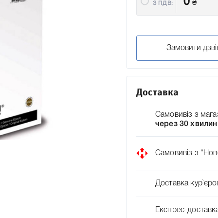
0
₴
З ПДВ:
Замовити дзві
Доставка
Самовивіз з мага
через 30 хвилин
Самовивіз з “Нов
Доставка кур`єро
Експрес-доставк