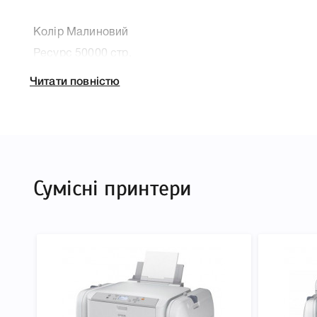
Колір Малиновий
Ресурс 50000 стр.
Справжність Оригінал
Читати повністю
Артикул C13T878340
Заправний Ні
Технологія Чорнильний
Производитель Epson
Сумісні принтери
До Картридж Epson T8783 XXL magenta (C13T878340
характеристики, список друкувальної техніки, до я
Epson T8783 XXL magenta (C13T878340), що дозволи
правильність вибору.