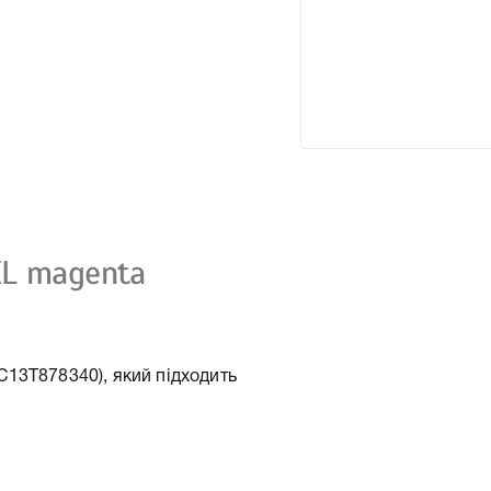
XL magenta
13T878340), який підходить