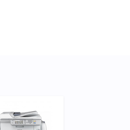
) ми підготували докладні
кого підходить Картридж
ть Вам легко підтвердити