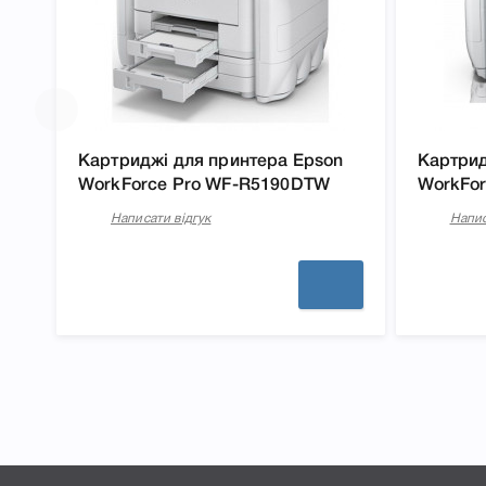
Картриджі для принтера Epson
Картрид
WorkForce Pro WF-R5190DTW
WorkFo
Написати відгук
Напис