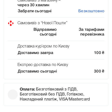
Самовивіз з магазину –
через 30 хвилин
Забрати сьогодні
Безкоштовно
Самовивіз з “Нової Пошти”
Відправимо
За тарифами
сьогодні
перевізника
Доставка кур`єром по Києву
Доставимо завтра
100
₴
Експрес-доставка по Києву
Доставимо сьогодні
300
₴
Оплата:
Безготівковий з ПДВ,
Безготівковий без ПДВ, Готівкою,
Накладений платіж, VISA/Mastercard