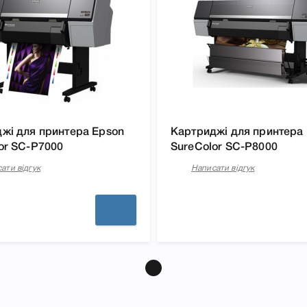
4600), що дозволить Вам
жі для принтера Epson
Картриджі для принтера
or SC-P7000
SureColor SC-P8000
ати відгук
Написати відгук