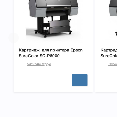
Картридж Epson T8046 Vivid Light Magenta (C13T80
легко підтвердити правильність вибору.
Картриджі для принтера Epson
Картрид
SureColor SC-P6000
SureCol
Написати відгук
Напис