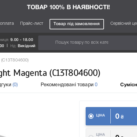
ТОВАР 100% В НАЯВНОСТІ!
 оплата
Прайс-лист
Сервісний ц
Товар під замовлення
тниця:
9.00 - 18.00
.00
Нд:
Вихідний
a (C13T804600)
ght Magenta (C13T804600)
дгуки
(0)
Рекомендовані товари
0
Сумісн
0
ЦІНА
₴
ЦІНА