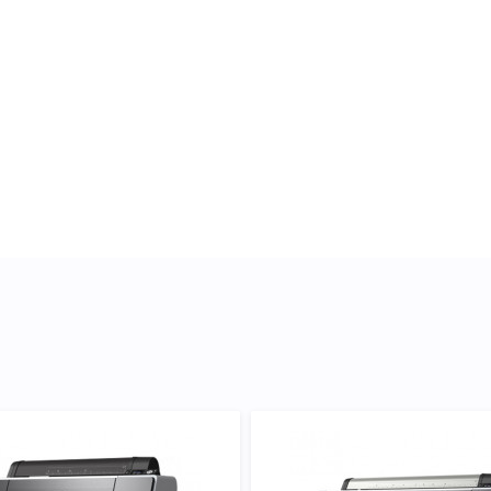
804600) ми підготували
ки, до якого підходить