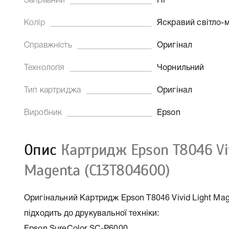
Заправний
Ні
Колір
Яскравий світло-
Справжність
Оригінал
Технологія
Чорнильний
Тип картриджа
Оригінал
Виробник
Epson
Опис
Картридж Epson T8046 Viv
Magenta (C13T804600)
Оригінальний Картридж Epson T8046 Vivid Light Mag
підходить до друкувальної техніки: