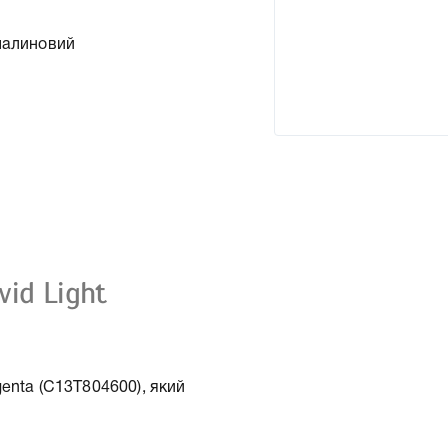
малиновий
id Light
enta (C13T804600), який