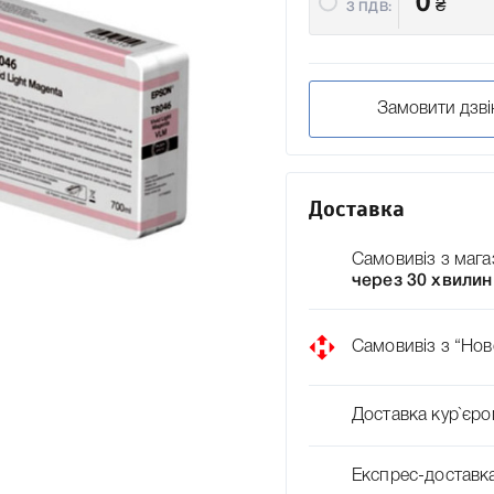
0
₴
З ПДВ:
Замовити дзві
Доставка
Самовивіз з мага
через 30 хвилин
Самовивіз з “Нов
Доставка кур`єро
Експрес-доставк