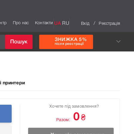
ентр
Про нас
Контакти
UA
RU
/
Вхід
Реєстрація
ЗНИЖКА 5%
Пошук
після реєстрації
і принтери
Хочете під замовлення?
0
₴
Разом: