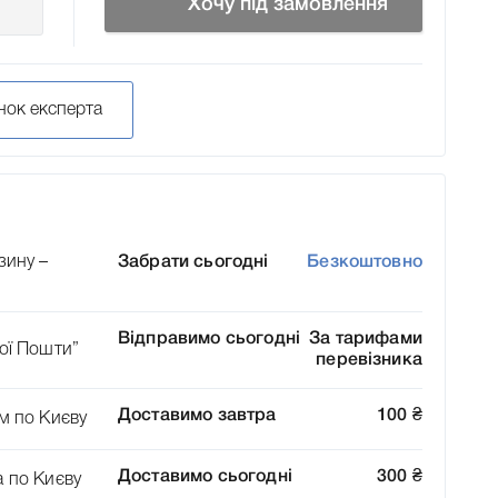
Хочу під замовлення
нок експерта
зину –
Забрати сьогодні
Безкоштовно
Відправимо сьогодні
За тарифами
ої Пошти”
перевізника
Доставимо завтра
100
₴
м по Києву
Доставимо сьогодні
300
₴
а по Києву