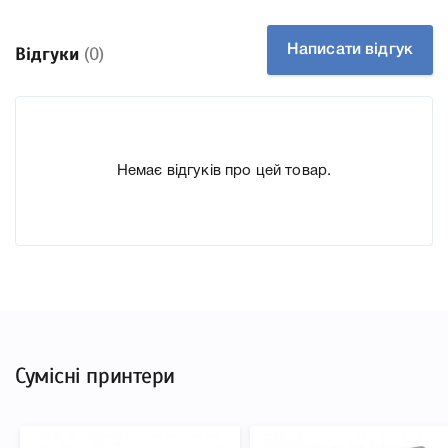
До Картридж Epson T7542 XXL Cyan (C13T754240) ми
підготували докладні характеристики, список
Написати відгук
Відгуки
(0)
друкувальної техніки, до якого підходить Картридж
Epson T7542 XXL Cyan (C13T754240), що дозволить Вам
легко підтвердити правильність вибору.
Немає відгуків про цей товар.
Сумісні принтери