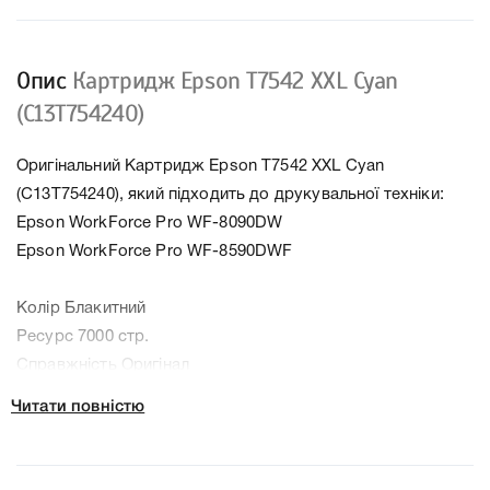
Опис
Картридж Epson T7542 XXL Cyan
(C13T754240)
Оригінальний Картридж Epson T7542 XXL Cyan
(C13T754240), який підходить до друкувальної техніки:
Epson WorkForce Pro WF-8090DW
Epson WorkForce Pro WF-8590DWF
Колір Блакитний
Ресурс 7000 стр.
Справжність Оригінал
Артикул C13T754240
Читати повністю
Заправний Ні
Технологія Чорнильний
Производитель Epson