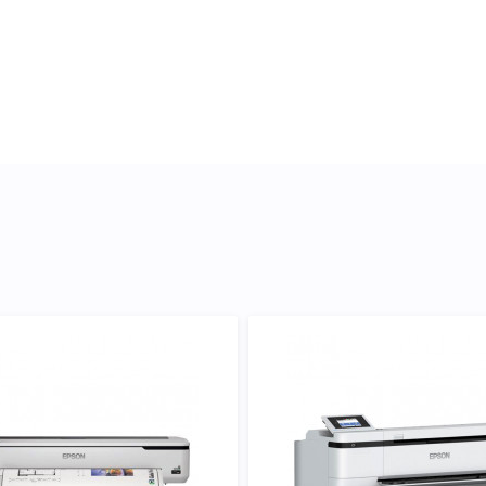
ували докладні
кого підходить Картридж
о підтвердити правильність