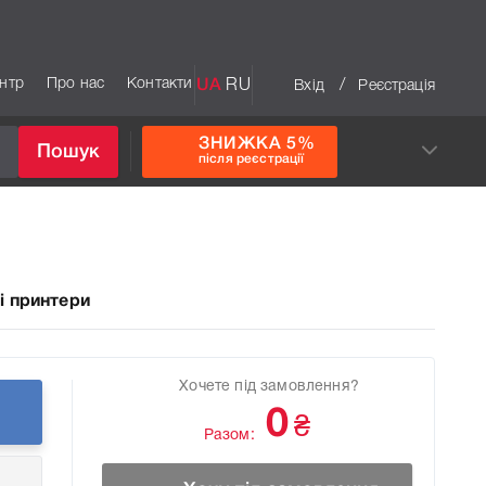
ентр
Про нас
Контакти
UA
RU
/
Вхід
Реєстрація
ЗНИЖКА 5%
Пошук
після реєстрації
і принтери
Хочете під замовлення?
0
₴
Разом: