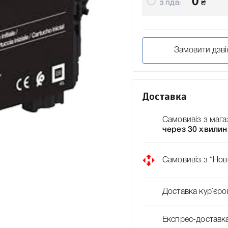
0
₴
З ПДВ:
Замовити дзві
Доставка
Самовивіз з мага
через 30 хвилин
Самовивіз з “Нов
Доставка кур`єро
Експрес-доставк