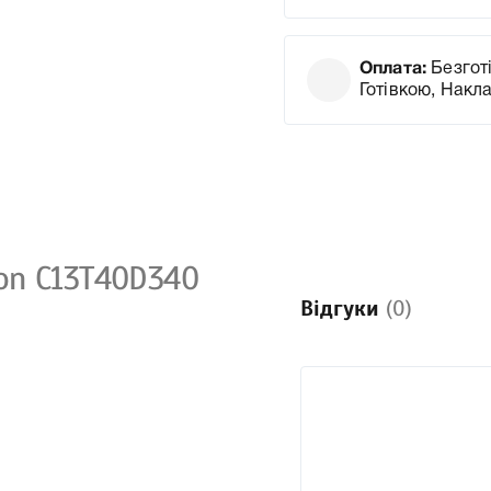
Оплата:
Безготі
Готівкою, Накл
on C13T40D340
Відгуки
(0)