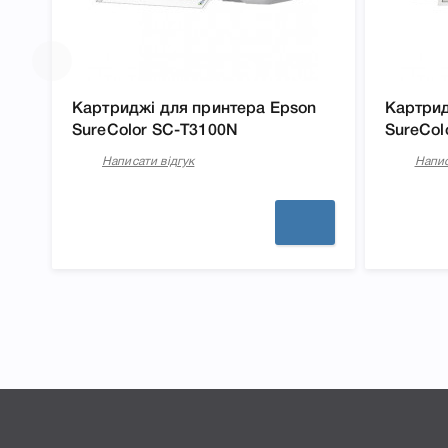
Картриджі для принтера Epson
Картрид
SureColor SC-T3100N
SureCol
Написати відгук
Напис