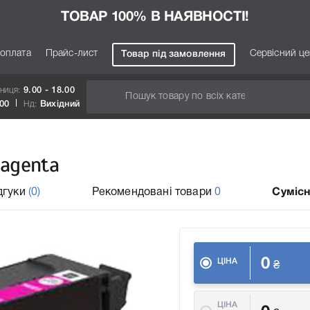
ТОВАР 100% В НАЯВНОСТІ!
 оплата
Прайс-лист
Сервісний ц
Товар під замовлення
тниця:
9.00 - 18.00
.00
Нд:
Вихідний
agenta
дгуки
(0)
Рекомендовані товари
0
Сумісн
0
ЦІНА
₴
ЦІНА