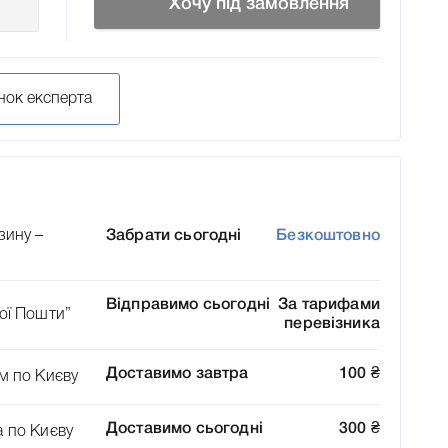
Хочу під замовлення
нок експерта
зину –
Забрати сьогодні
Безкоштовно
Відправимо сьогодні
За тарифами
ої Пошти”
перевізника
Доставимо завтра
100
₴
м по Києву
Доставимо сьогодні
300
₴
а по Києву