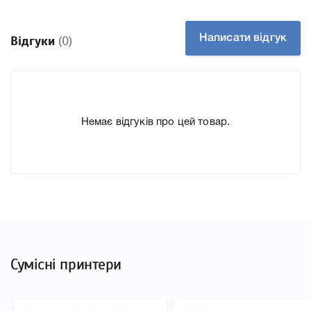
Производитель HP
До Картридж HP 771C Chromatic Red (B6Y08A) ми
Написати відгук
Відгуки
(0)
підготували докладні характеристики, список
друкувальної техніки, до якого підходить Картридж HP
771C Chromatic Red (B6Y08A), що дозволить Вам легко
підтвердити правильність вибору.
Немає відгуків про цей товар.
Сумісні принтери