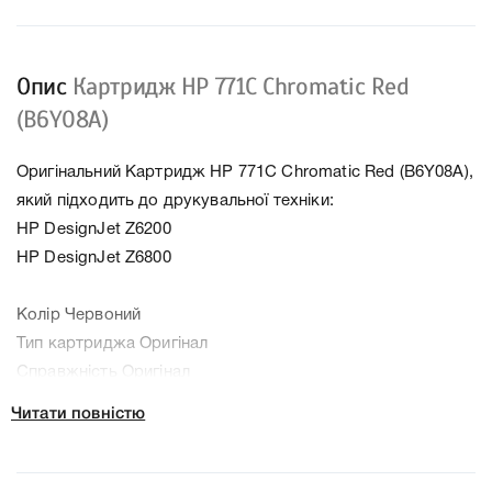
Опис
Картридж HP 771C Chromatic Red
(B6Y08A)
Оригінальний Картридж HP 771C Chromatic Red (B6Y08A),
який підходить до друкувальної техніки:
HP DesignJet Z6200
HP DesignJet Z6800
Колір Червоний
Тип картриджа Оригінал
Справжність Оригінал
Артикул B6Y08A
Читати повністю
Заправний Ні
Технологія Чорнильний
Ємність, мл/грам 775