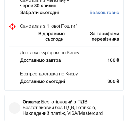
Самовивіз з магазину –
через 30 хвилин
Забрати сьогодні
Безкоштовно
Самовивіз з “Нової Пошти”
Відправимо
За тарифами
сьогодні
перевізника
Доставка кур`єром по Києву
Доставимо завтра
100
₴
Експрес-доставка по Києву
Доставимо сьогодні
300
₴
Оплата:
Безготівковий з ПДВ,
Безготівковий без ПДВ, Готівкою,
Накладений платіж, VISA/Mastercard