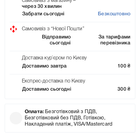
Самовивіз з магазину –
через 30 хвилин
Забрати сьогодні
Безкоштовно
Самовивіз з “Нової Пошти”
Відправимо
За тарифами
сьогодні
перевізника
Доставка кур`єром по Києву
Доставимо завтра
100
₴
Експрес-доставка по Києву
Доставимо сьогодні
300
₴
Оплата:
Безготівковий з ПДВ,
Безготівковий без ПДВ, Готівкою,
Накладений платіж, VISA/Mastercard