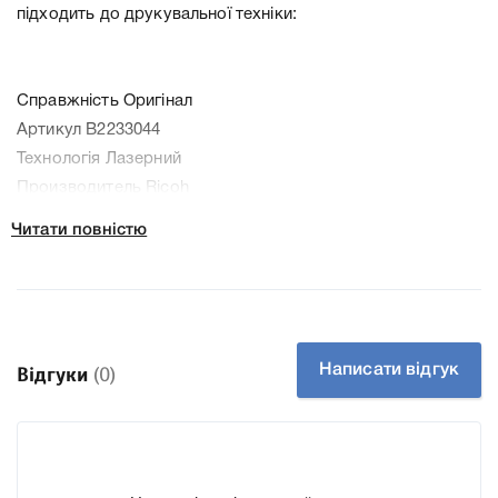
підходить до друкувальної техніки:
Справжність Оригінал
Артикул B2233044
Технологія Лазерний
Производитель Ricoh
До Блок проявки Ricoh B2233044 Yellow ми підготували
Читати повністю
докладні характеристики, список друкувальної техніки,
до якого підходить Блок проявки Ricoh B2233044 Yellow,
що дозволить Вам легко підтвердити правильність
вибору.
Написати відгук
Відгуки
(0)