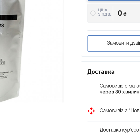
ЦІНА
0
₴
З ПДВ:
Замовити дзві
Доставка
Самовивіз з мага
через 30 хвилин
Самовивіз з “Нов
Доставка кур`єро