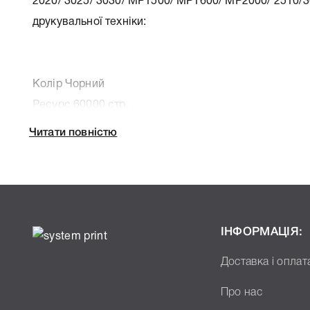
2020/ 3025/ 3030/ MP1500/ MP1600/ MP2000/ 2510/30
друкувальної техніки:
Колір Чорний
Ресурс 60000 стр.
Тип картриджа Оригінал
Читати повністю
Артикул B1219645
Ємність, мл/грам 345
Производитель Ricoh
До Девелопер DD11BLK Type 28 Ricoh B1219645 2015
3030/ MP1500/ MP1600/ MP2000/ 2510/30 ми підготу
ІНФОРМАЦІЯ:
характеристики, список друкувальної техніки, до я
Доставка і оплат
DD11BLK Type 28 Ricoh B1219645 2015/ 2016/ 2018/ 
MP1600/ MP2000/ 2510/30, що дозволить Вам легко 
Про нас