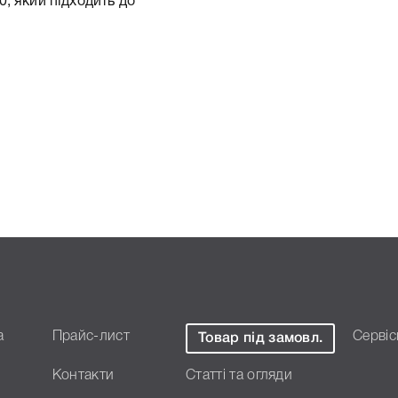
, який підходить до
/ 2016/ 2018/ 2020/ 3025/
вали докладні
кого підходить Девелопер
а
Прайс-лист
Сервіс
Товар під замовл.
2020/ 3025/ 3030/ MP1500/
підтвердити правильність
Контакти
Статті та огляди