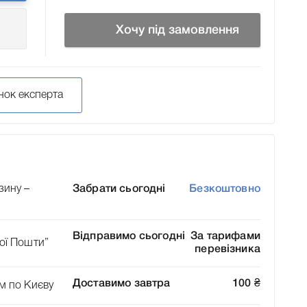
Хочу під замовлення
нок експерта
зину –
Забрати сьогодні
Безкоштовно
Відправимо сьогодні
За тарифами
ої Пошти”
перевізника
Доставимо завтра
100
₴
м по Києву