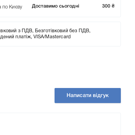
Доставимо сьогодні
300
₴
а по Києву
вковий з ПДВ, Безготівковий без ПДВ,
адений платіж, VISA/Mastercard
Написати відгук