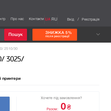
ентр
Про нас
Контакти
UA
RU
/
Вхід
Реєстрація
ЗНИЖКА 5%
Пошук
після реєстрації
0/ 2510/30
0/ 3025/
і принтери
Хочете під замовлення?
0
₴
Разом: