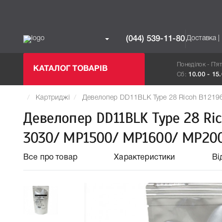
Доставка |
(044) 539-11-80
Понеділок - П`я
КАТАЛОГ ТОВАРІВ
Сб:
10.00 - 15
Картриджі
Девелопер DD11BLK Type 28 Ricoh B1219
Девелопер DD11BLK Type 28 Ric
3030/ MP1500/ MP1600/ MP200
Все про товар
Характеристики
Ві