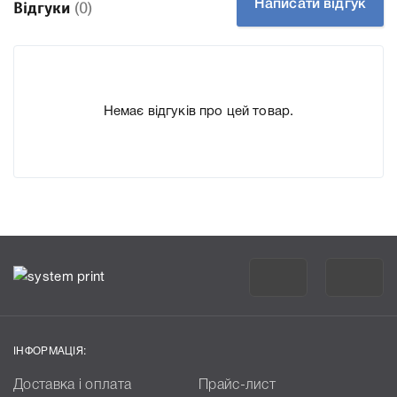
Написати відгук
Відгуки
(0)
1015/1018/2015/2016/2018/2020/DSm615/DSm618/DSm616/D
що дозволить Вам легко підтвердити правильність
вибору.
Немає відгуків про цей товар.
ІНФОРМАЦІЯ:
Доставка і оплата
Прайс-лист