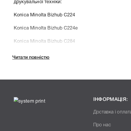
друкувальної техніки:
Konica Minolta Bizhub C224
Konica Minolta Bizhub C224e
Konica Minolta Bizhub C284
Konica Minolta Bizhub C284e
Читати повністю
Konica Minolta Bizhub C364
Konica Minolta Bizhub C364e
ІНФОРМАЦІЯ:
Колір Чорний
Ресурс 27000 стр.
Доставка і оплат
Тип картриджа Оригінал
Про нас
Артикул A33K150