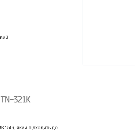
овий
 TN-321K
K150), який підходить до