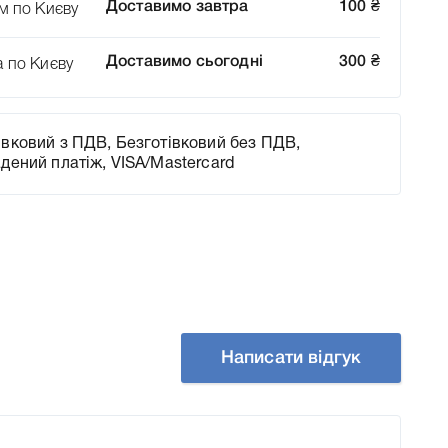
Доставимо завтра
100
₴
м по Києву
Доставимо сьогодні
300
₴
а по Києву
вковий з ПДВ, Безготівковий без ПДВ,
адений платіж, VISA/Mastercard
Написати відгук