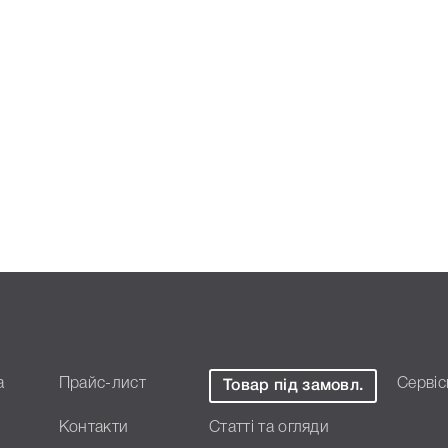
а
Прайс-лист
Сервіс
Товар під замовл.
Контакти
Статті та огляди