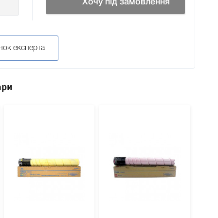
Хочу під замовлення
нок експерта
ари