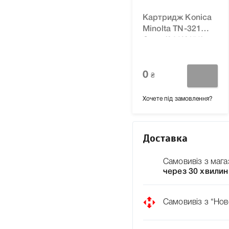
Картридж Konica
Minolta TN-321C
Cyan (A33K450)
для Bizhub
C224/C224e
C284/C284e
0
₴
C364/C364e
Хочете під замовлення?
Доставка
Самовивіз з мага
через 30 хвилин
Самовивіз з “Нов