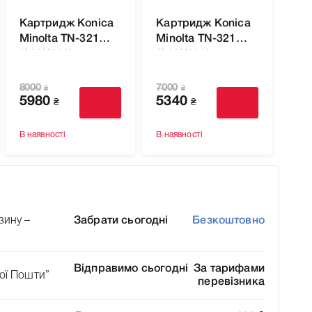
Картридж Konica
Картридж Konica
Minolta TN-321Y
Minolta TN-321M
(A33K250) для
(A33K350) до
Bizhub
Bizhub
C224/C224e
C224/C224e
8000
7000
₴
₴
C284/C284e
5980
C284/C284e
5340
₴
₴
C364/C364e
C364/C364e
В наявності
В наявності
зину –
Забрати сьогодні
Безкоштовно
Відправимо сьогодні
За тарифами
ої Пошти”
перевізника