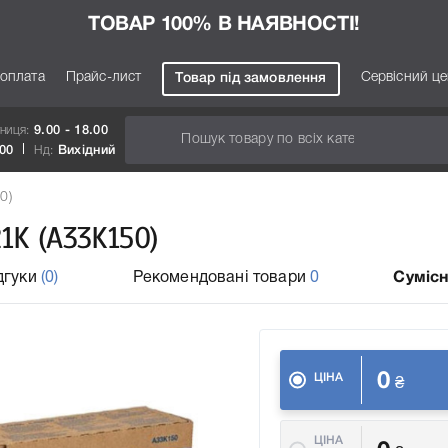
ТОВАР 100% В НАЯВНОСТІ!
 оплата
Прайс-лист
Сервісний ц
Товар під замовлення
тниця:
9.00 - 18.00
.00
Нд:
Вихідний
0)
1K (A33K150)
дгуки
(0)
Рекомендовані товари
0
Сумісн
0
ЦІНА
₴
ЦІНА