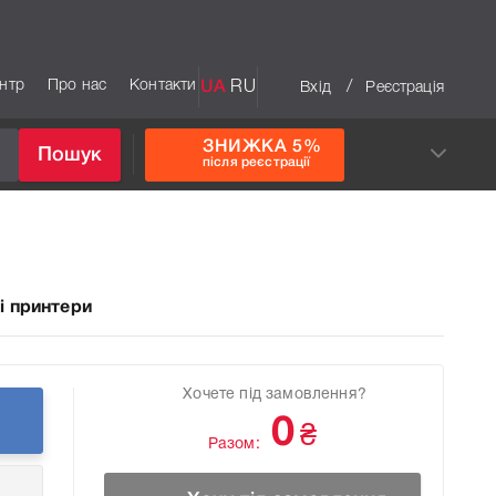
ентр
Про нас
Контакти
UA
RU
/
Вхід
Реєстрація
ЗНИЖКА 5%
Пошук
після реєстрації
і принтери
Хочете під замовлення?
0
₴
Разом: