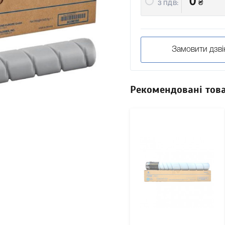
0
₴
З ПДВ:
Замовити дзві
Рекомендовані тов