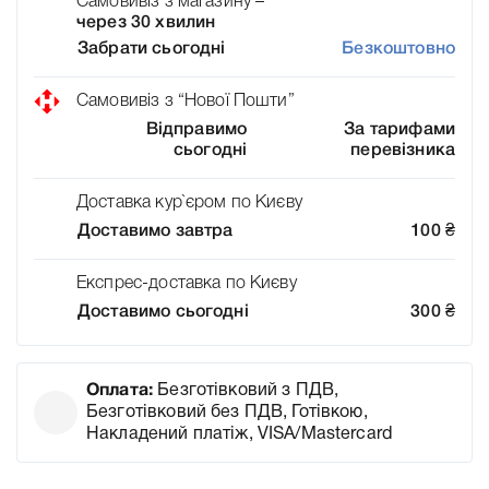
Самовивіз з магазину –
через 30 хвилин
Забрати сьогодні
Безкоштовно
Самовивіз з “Нової Пошти”
Відправимо
За тарифами
сьогодні
перевізника
Доставка кур`єром по Києву
Доставимо завтра
100
₴
Експрес-доставка по Києву
Доставимо сьогодні
300
₴
Оплата:
Безготівковий з ПДВ,
Безготівковий без ПДВ, Готівкою,
Накладений платіж, VISA/Mastercard