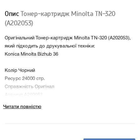
Опис
Тонер-картридж Minolta TN-320
(A202053)
Оригінальний Тонер-картридж Minolta TN-320 (A202053),
який підходить до друкувальної техніки:
Konica Minolta Bizhub 36
Колір Чорний
Ресурс 24000 стр.
Справжність Оригінал
Артикул A202053
Заправний Ні
Читати повністю
Технологія Лазерний
Производитель Minolta
До Тонер-картридж Minolta TN-320 (A202053) ми
підготували докладні характеристики, список