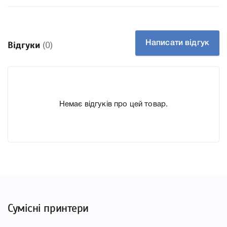
Технологія Чорнильний
Ємність, мл/грам 330
Производитель Canon
Написати відгук
Відгуки
(0)
До Картридж Canon PFI-307 Yellow (9814B001AA) ми
підготували докладні характеристики, список
друкувальної техніки, до якого підходить Картридж
Canon PFI-307 Yellow (9814B001AA), що дозволить Вам
Немає відгуків про цей товар.
легко підтвердити правильність вибору.
Сумісні принтери