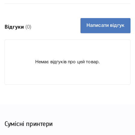
Технологія Чорнильний
Ємність, мл/грам 330
Производитель Canon
Написати відгук
Відгуки
(0)
До Картридж Canon PFI-307 Matte black (9810B001AA) ми
підготували докладні характеристики, список
друкувальної техніки, до якого підходить Картридж
Canon PFI-307 Matte black (9810B001AA), що дозволить
Немає відгуків про цей товар.
Вам легко підтвердити правильність вибору.
Сумісні принтери