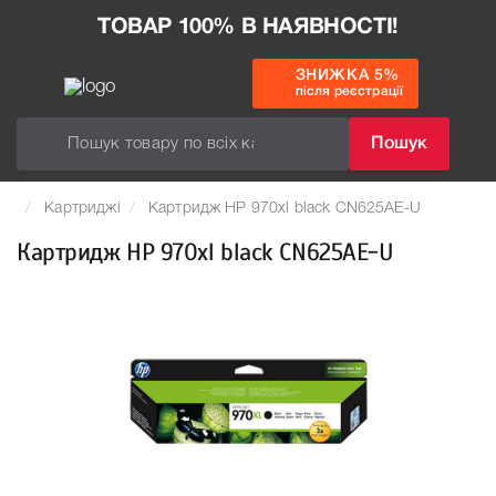
ТОВАР 100% В НАЯВНОСТІ!
ЗНИЖКА 5%
після реєстрації
Пошук
Картриджі
Картридж HP 970xl black CN625AE-U
Картридж HP 970xl black CN625AE-U