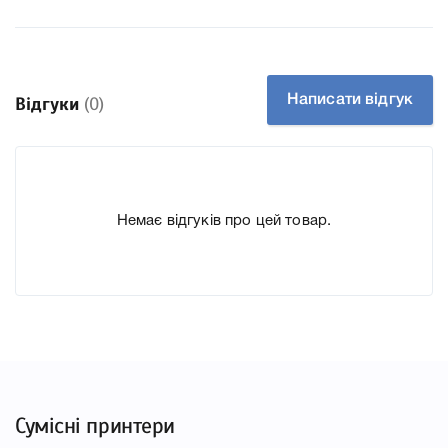
Справжність Оригінал
Артикул CN625AE
Заправний Ні
Технологія Чорнильний
Написати відгук
Відгуки
(0)
Производитель HP
Дефект Оригинальный. Новый. Гарантия от магазина.
2017 год.
До Картридж HP 970xl black CN625AE-U ми підготували
Немає відгуків про цей товар.
докладні характеристики, список друкувальної техніки,
до якого підходить Картридж HP 970xl black CN625AE-U,
що дозволить Вам легко підтвердити правильність
вибору.
Сумісні принтери