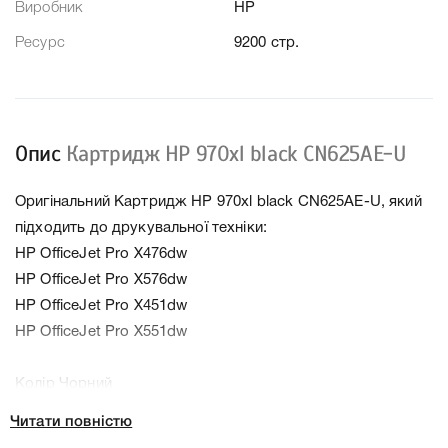
Виробник
HP
Ресурс
9200 стр.
Опис
Картридж HP 970xl black CN625AE-U
Оригінальний Картридж HP 970xl black CN625AE-U, який
підходить до друкувальної техніки:
HP OfficeJet Pro X476dw
HP OfficeJet Pro X576dw
HP OfficeJet Pro X451dw
HP OfficeJet Pro X551dw
Колір Чорний
Ресурс 9200 стр.
Читати повністю
Тип картриджа Уценка