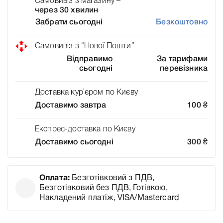
Самовивіз з магазину –
через 30 хвилин
Забрати сьогодні
Безкоштовно
Самовивіз з “Нової Пошти”
Відправимо
За тарифами
сьогодні
перевізника
Доставка кур`єром по Києву
Доставимо завтра
100
₴
Експрес-доставка по Києву
Доставимо сьогодні
300
₴
Оплата:
Безготівковий з ПДВ,
Безготівковий без ПДВ, Готівкою,
Накладений платіж, VISA/Mastercard