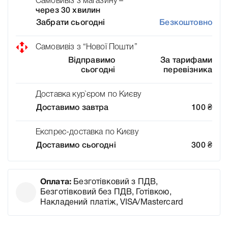
Самовивіз з магазину –
через 30 хвилин
Забрати сьогодні
Безкоштовно
Самовивіз з “Нової Пошти”
Відправимо
За тарифами
сьогодні
перевізника
Доставка кур`єром по Києву
Доставимо завтра
100
₴
Експрес-доставка по Києву
Доставимо сьогодні
300
₴
Оплата:
Безготівковий з ПДВ,
Безготівковий без ПДВ, Готівкою,
Накладений платіж, VISA/Mastercard