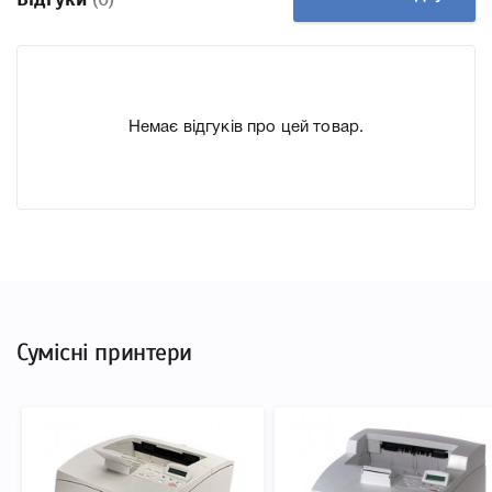
До Картридж OKI 09004078 ми підготували докладні
характеристики, список друкувальної техніки, до якого
підходить Картридж OKI 09004078, що дозволить Вам
легко підтвердити правильність вибору.
Немає відгуків про цей товар.
Сумісні принтери